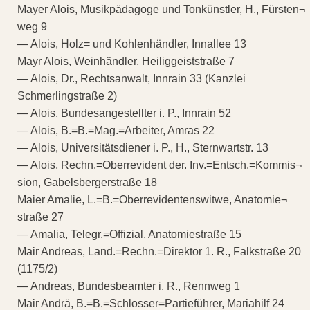
Mayer Alois, Musikpädagoge und Tonkünstler, H., Fürsten¬
weg 9
— Alois, Holz= und Kohlenhändler, Innallee 13
Mayr Alois, Weinhändler, Heiliggeiststraße 7
— Alois, Dr., Rechtsanwalt, Innrain 33 (Kanzlei
Schmerlingstraße 2)
— Alois, Bundesangestellter i. P., Innrain 52
— Alois, B.=B.=Mag.=Arbeiter, Amras 22
— Alois, Universitätsdiener i. P., H., Sternwartstr. 13
— Alois, Rechn.=Oberrevident der. Inv.=Entsch.=Kommis¬
sion, Gabelsbergerstraße 18
Maier Amalie, L.=B.=Oberrevidentenswitwe, Anatomie¬
straße 27
— Amalia, Telegr.=Offizial, Anatomiestraße 15
Mair Andreas, Land.=Rechn.=Direktor 1. R., Falkstraße 20
(1175/2)
— Andreas, Bundesbeamter i. R., Rennweg 1
Mair Andrä, B.=B.=Schlosser=Partieführer, Mariahilf 24