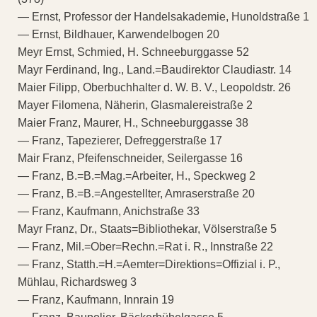
— Ernst, Professor der Handelsakademie, Hunoldstraße 1
— Ernst, Bildhauer, Karwendelbogen 20
Meyr Ernst, Schmied, H. Schneeburggasse 52
Mayr Ferdinand, Ing., Land.=Baudirektor Claudiastr. 14
Maier Filipp, Oberbuchhalter d. W. B. V., Leopoldstr. 26
Mayer Filomena, Näherin, Glasmalereistraße 2
Maier Franz, Maurer, H., Schneeburggasse 38
— Franz, Tapezierer, Defreggerstraße 17
Mair Franz, Pfeifenschneider, Seilergasse 16
— Franz, B.=B.=Mag.=Arbeiter, H., Speckweg 2
— Franz, B.=B.=Angestellter, Amraserstraße 20
— Franz, Kaufmann, Anichstraße 33
Mayr Franz, Dr., Staats=Bibliothekar, Völserstraße 5
— Franz, Mil.=Ober=Rechn.=Rat i. R., Innstraße 22
— Franz, Statth.=H.=Aemter=Direktions=Offizial i. P.,
Mühlau, Richardsweg 3
— Franz, Kaufmann, Innrain 19