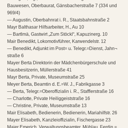
Bauwesen, Oberbaurat, Gänsbacherstraße 7 (334 und
969/4)
— Augustin, Oberbahnrat i. R., Staatsbahnstraße 2
Mayr Balthasar Hilfsarbeiter, H., Au 10
— Bartlmä, Gastwirt „Zum Stöckl“, Kapuzinerg. 10
Mair Benedikt, Lokomotivführer, Karwendelstr. 12
— Benedikt, Adjunkt im Post= u. Telegr.=Dienst, Jahn¬
straße 6
Mayer Berta Direktorin der Mädchenbürgerschule und
Hausbesitzerin, Müllerstraße 41
Mayr Berta, Private, Museumstraße 25
Meyer Berta, Beamtin d. E.=W. J., Fabrikgasse 3
— Berta, Telegr.=Oberoffizialin i. R., Stafflerstraße 16
— Charlotte, Private Heiliggeiststraße 16
— Christine, Private, Museumstraße 13
Mair Elisabeth, Bedienerin, Bedienerin, Mariahilfstr. 26
Mayer Elisabeth, Kanzleioffizialin, Fischergasse 23
Maier Emerich, Verwaltungsbeamter, Mühlau, Ferdin.=