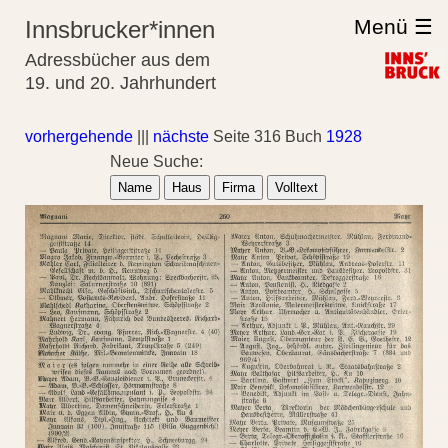
Menü ☰
Innsbrucker*innen
Adressbücher aus dem
19. und 20. Jahrhundert
vorhergehende
|||
nächste
Seite 316 Buch
1928
Neue Suche:
Name
Haus
Firma
Volltext