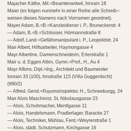
Majacher Käthe, Mil.=Beamtenwitwé, Innrain 18
Maier (es folgen nunmehr in einer Reihe alle Schreib¬
weisen dieses Namens nach Vornamen geordnet).
Mayer Adam, B.=B.=Kanzleidiener i. P., Bruneckerstr. 4
— Adam, B.=B.=Schlosser, Hörmannstraße 8
— Adolf, Land =Gefällsmanipulant i. P., Leopoldstr. 24
Mair Albert, Hilfsarbeiter, Haymongasse 4
Mayr Albertine, Damenschneiderin, Erlerstraße 1
Mair u. d. Eggen Albin, Gymn.=Prof., H., Au 4
Mayr Alfons, Dipl.=Ing., Architekt und Baumeister
Innrain 33 (100), Innstraße 115 (Villa Guggenbichl)
(990/2)
— Alfred, Gend.=Rayonsinspektor, H., Schneeburgg. 24
Mair Alois Maschinist, St. Nikolausgasse 23
— Alois, Schuhmacher, Mentlgasse 11
— Alois, Handelsmann, Pradlerlager, Baracke 27
— Alois, Techniker, Mühlau, Ferd.=Weyrerstraße 1
— Alois, städt. Schutzmann, Kirchgasse 16