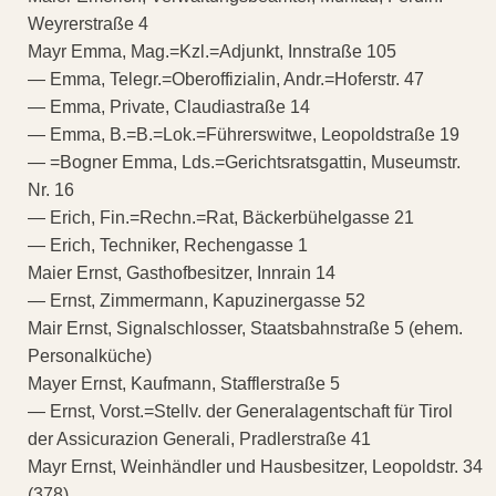
Weyrerstraße 4
Mayr Emma, Mag.=Kzl.=Adjunkt, Innstraße 105
— Emma, Telegr.=Oberoffizialin, Andr.=Hoferstr. 47
— Emma, Private, Claudiastraße 14
— Emma, B.=B.=Lok.=Führerswitwe, Leopoldstraße 19
— =Bogner Emma, Lds.=Gerichtsratsgattin, Museumstr.
Nr. 16
— Erich, Fin.=Rechn.=Rat, Bäckerbühelgasse 21
— Erich, Techniker, Rechengasse 1
Maier Ernst, Gasthofbesitzer, Innrain 14
— Ernst, Zimmermann, Kapuzinergasse 52
Mair Ernst, Signalschlosser, Staatsbahnstraße 5 (ehem.
Personalküche)
Mayer Ernst, Kaufmann, Stafflerstraße 5
— Ernst, Vorst.=Stellv. der Generalagentschaft für Tirol
der Assicurazion Generali, Pradlerstraße 41
Mayr Ernst, Weinhändler und Hausbesitzer, Leopoldstr. 34
(378)