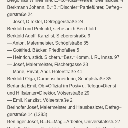
Bergomas Wilhelmine, L.=G.=Rats=Witwe, Meinhardstr. 4
Berkmann Johann, B.=B.=Dischler=Partieführer, Defreg¬
gerstraße 24
— Josef, Direktor, Defreggerstraße 24
Berktold und Perktold, siehe auch Berchtold
Berktold Adolf, Kanzlist, Siebererstraße 9
— Anton, Malermeister, Schöpfstraße 35
— Gottfried, Bäcker, Friedhofallee 5
— Heinrich, städt. Sicherh.=Bez.=Komm. i. R., Innstr. 97
— Josef, Malermeister, Fischergasse 28
— Marie, Privat, Andr. Hoferstraße 41
Berktold Olga, Damenschneiderin, Schöpfstraße 35
Berlanda Emil, Ob.=Offizial im Post= u. Telegr.=Dienst
und Hilfsämter=Direktor, Völserstraße 29
— Emil, Kanzlist, Völserstraße 2
Berlhofer Josef, Malermeister und Hausbesitzer, Defreg¬
gerstraße 14 (1283)
Berlinger Josef, B.=B.=Mag.=Arbeiter, Universitätsstr. 27