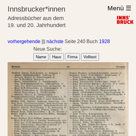
Menü ☰
Innsbrucker*innen
Adressbücher aus dem
19. und 20. Jahrhundert
vorhergehende
|||
nächste
Seite 240 Buch
1928
Neue Suche:
Name
Haus
Firma
Volltext