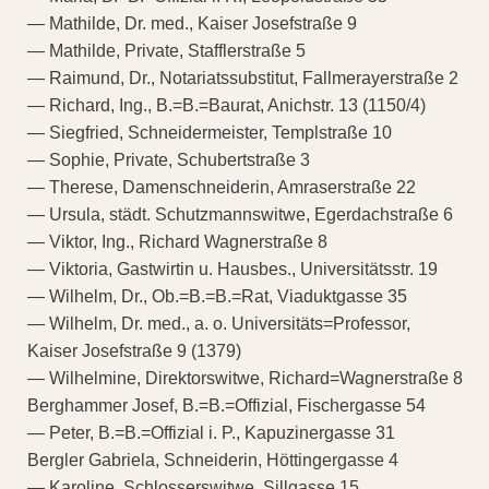
— Mathilde, Dr. med., Kaiser Josefstraße 9
— Mathilde, Private, Stafflerstraße 5
— Raimund, Dr., Notariatssubstitut, Fallmerayerstraße 2
— Richard, Ing., B.=B.=Baurat, Anichstr. 13 (1150/4)
— Siegfried, Schneidermeister, Templstraße 10
— Sophie, Private, Schubertstraße 3
— Therese, Damenschneiderin, Amraserstraße 22
— Ursula, städt. Schutzmannswitwe, Egerdachstraße 6
— Viktor, Ing., Richard Wagnerstraße 8
— Viktoria, Gastwirtin u. Hausbes., Universitätsstr. 19
— Wilhelm, Dr., Ob.=B.=B.=Rat, Viaduktgasse 35
— Wilhelm, Dr. med., a. o. Universitäts=Professor,
Kaiser Josefstraße 9 (1379)
— Wilhelmine, Direktorswitwe, Richard=Wagnerstraße 8
Berghammer Josef, B.=B.=Offizial, Fischergasse 54
— Peter, B.=B.=Offizial i. P., Kapuzinergasse 31
Bergler Gabriela, Schneiderin, Höttingergasse 4
— Karoline, Schlosserswitwe, Sillgasse 15