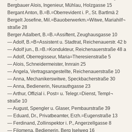
Bergbauer Alois, Ingenieur, Mühlau, Holzgasse 15
Bergant Anton, B.=B.=Oberrevident i. P., St. Bartlmä 2
Bergelt Josefine, Mil.=Bauoberwerkm.=Witwe, Mariahilf¬
straße 28
Berger Adalbert, B.=B.=Assiftent, Zeughausgasse 10
— Adolf, B.=B=Assistent u. Stadtrat, Reichenauerstr. 42 b
— Adolf jun., B.=B.=Kondukteur, Reichenauerstraße 48 a
— Adolf, Oberregisseur, Maria=Theresienstraße 5
— Alois, Schneidermeister, Innrain 25
— Angela, Vertragsangestellte, Reichenauerstraße 10
— Anna, Mechanikerswitwe, Speckbacherstraße 30
— Anna, Bedienerin, Neurauthgasse 23
— Arthur, Offizial i. Post= u. Telegr.=Dienst, Templ¬
straße 10
— August, Spengler u. Glaser, Pembaurstraße 39
— Eduard, Dr., Privatbeamter, Erzh.=Eugenstraße 13
— Ferdinand, Zollinspektor i. P., Angerzellgasse 8
— Filomena, Bedienerin, Berg Iselweg 16