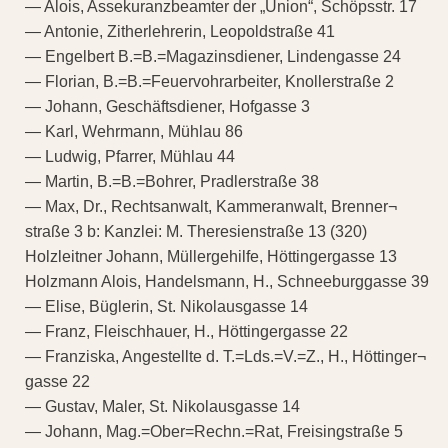
— Alois, Assekuranzbeamter der „Union“, Schöpsstr. 17
— Antonie, Zitherlehrerin, Leopoldstraße 41
— Engelbert B.=B.=Magazinsdiener, Lindengasse 24
— Florian, B.=B.=Feuervohrarbeiter, Knollerstraße 2
— Johann, Geschäftsdiener, Hofgasse 3
— Karl, Wehrmann, Mühlau 86
— Ludwig, Pfarrer, Mühlau 44
— Martin, B.=B.=Bohrer, Pradlerstraße 38
— Max, Dr., Rechtsanwalt, Kammeranwalt, Brenner¬
straße 3 b: Kanzlei: M. Theresienstraße 13 (320)
Holzleitner Johann, Müllergehilfe, Höttingergasse 13
Holzmann Alois, Handelsmann, H., Schneeburggasse 39
— Elise, Büglerin, St. Nikolausgasse 14
— Franz, Fleischhauer, H., Höttingergasse 22
— Franziska, Angestellte d. T.=Lds.=V.=Z., H., Höttinger¬
gasse 22
— Gustav, Maler, St. Nikolausgasse 14
— Johann, Mag.=Ober=Rechn.=Rat, Freisingstraße 5