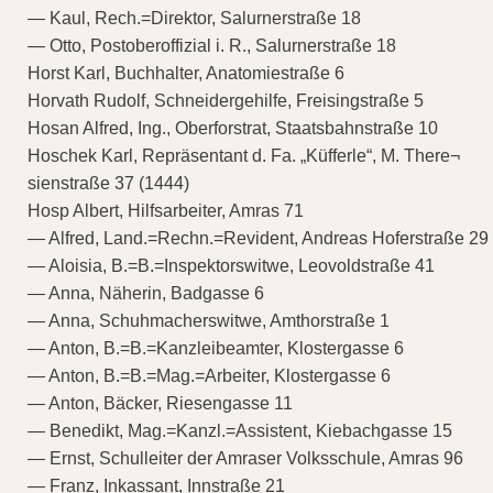
— Kaul, Rech.=Direktor, Salurnerstraße 18
— Otto, Postoberoffizial i. R., Salurnerstraße 18
Horst Karl, Buchhalter, Anatomiestraße 6
Horvath Rudolf, Schneidergehilfe, Freisingstraße 5
Hosan Alfred, Ing., Oberforstrat, Staatsbahnstraße 10
Hoschek Karl, Repräsentant d. Fa. „Küfferle“, M. There¬
sienstraße 37 (1444)
Hosp Albert, Hilfsarbeiter, Amras 71
— Alfred, Land.=Rechn.=Revident, Andreas Hoferstraße 29
— Aloisia, B.=B.=Inspektorswitwe, Leovoldstraße 41
— Anna, Näherin, Badgasse 6
— Anna, Schuhmacherswitwe, Amthorstraße 1
— Anton, B.=B.=Kanzleibeamter, Klostergasse 6
— Anton, B.=B.=Mag.=Arbeiter, Klostergasse 6
— Anton, Bäcker, Riesengasse 11
— Benedikt, Mag.=Kanzl.=Assistent, Kiebachgasse 15
— Ernst, Schulleiter der Amraser Volksschule, Amras 96
— Franz, Inkassant, Innstraße 21