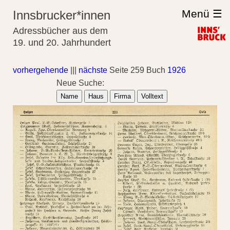
Menü ☰
Innsbrucker*innen
Adressbücher aus dem
19. und 20. Jahrhundert
vorhergehende
|||
nächste
Seite 259 Buch
1926
Neue Suche:
Name
Haus
Firma
Volltext