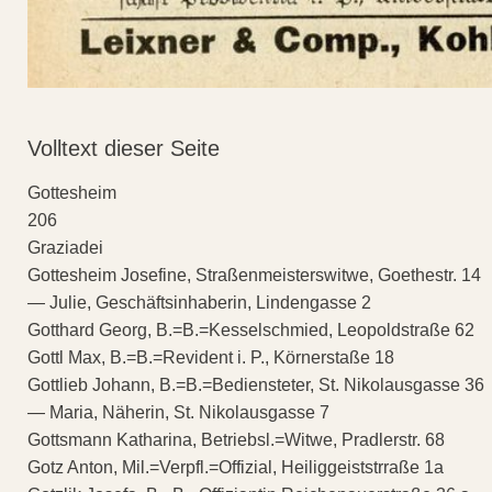
Volltext dieser Seite
Gottesheim
206
Graziadei
Gottesheim Josefine, Straßenmeisterswitwe, Goethestr. 14
— Julie, Geschäftsinhaberin, Lindengasse 2
Gotthard Georg, B.=B.=Kesselschmied, Leopoldstraße 62
Gottl Max, B.=B.=Revident i. P., Körnerstaße 18
Gottlieb Johann, B.=B.=Bediensteter, St. Nikolausgasse 36
— Maria, Näherin, St. Nikolausgasse 7
Gottsmann Katharina, Betriebsl.=Witwe, Pradlerstr. 68
Gotz Anton, Mil.=Verpfl.=Offizial, Heiliggeiststrraße 1a