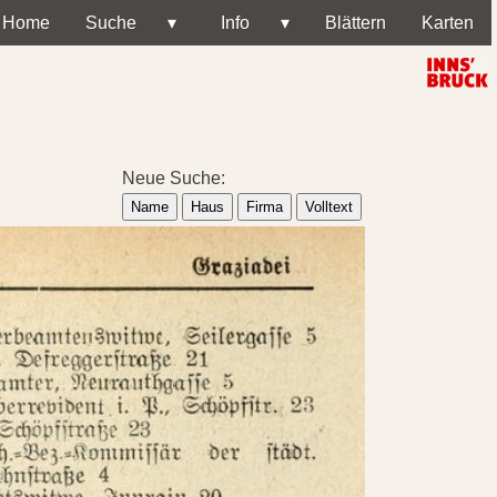
Home
Suche
▾
Info
▾
Blättern
Karten
Neue Suche:
Name
Haus
Firma
Volltext