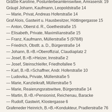
Gräßle Karoline, Postunterbeamtenswitwe, Amraserstr. 19
Gräupl Johann, Kaufmann, Leopoldstraße 14
— Marie, Privat, Andreas Hoferstraße 14
Graf Alois, Gastwirt u. Hausbesitzer, Höttingergasse 15
— Anton, Oberst d. R., Goethestraße 15
— Elisabeth, Private, Maximilianstraße 15
— Franz, Kaufmann, Müllerstraße 5 (978/8)
— Friedrich, Obstlt. a. D., Bürgerstraße 14
— Johann, B.=B.=Oberoffizial, Claudiaplatz 2
— Josef, B.=B.=Heizer, Innstraße 2
— Josef, Steinschleifer, Friedhofallee 5
— Karl, B.=B.=Schaffner, Andr. Hoferstraße 10
— Ludovika, Private, Müllerstraße 5
— Marie, Kanzleikraft, Müllerstraße 5
— Marie, Reaierungsratswitwe, Bürgerstraße 14
— Martin, B.=B.=Pensionist, Reichenau, Baracke
— Rudolf, Gastwirt, Klostergasse 6
Grafeneder Heinrich, B.=B.=Kondukteur, Pradlerstraße 76