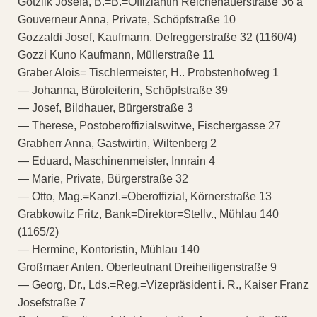
Gotzlik Josefa, B.=B.=Offiziantin Reichenauerstraße 36 a
Gouverneur Anna, Private, Schöpfstraße 10
Gozzaldi Josef, Kaufmann, Defreggerstraße 32 (1160/4)
Gozzi Kuno Kaufmann, Müllerstraße 11
Graber Alois= Tischlermeister, H.. Probstenhofweg 1
— Johanna, Büroleiterin, Schöpfstraße 39
— Josef, Bildhauer, Bürgerstraße 3
— Therese, Postoberoffizialswitwe, Fischergasse 27
Grabherr Anna, Gastwirtin, Wiltenberg 2
— Eduard, Maschinenmeister, Innrain 4
— Marie, Private, Bürgerstraße 32
— Otto, Mag.=Kanzl.=Oberoffizial, Körnerstraße 13
Grabkowitz Fritz, Bank=Direktor=Stellv., Mühlau 140
(1165/2)
— Hermine, Kontoristin, Mühlau 140
Großmaer Anten. Oberleutnant Dreiheiligenstraße 9
— Georg, Dr., Lds.=Reg.=Vizepräsident i. R., Kaiser Franz
Josefstraße 7