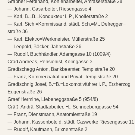
Grabner Ferdinand, Kohlenarbeiter, Amraserstraße 28
— Johann, Gasarbeiter, Riesengasse 4
— Karl, B.=B.=Kondukteur i. P., Knollerstraße 2
— Karl, Sich.=Kommissär d. städt. Sch.=M., Defregger¬
straße 36
— Karl, Elektro=Werkmeister, Müllerstraße 25
— Leopold, Bäcker, Jahnstraße 26
— Rudolf, Buchhändler, Adamgasse 10 (1009/4)
Crad Andreas, Pensionist, Kolingasse 3
Gradischegg Anton, Bankbeamter, Templstraße 20
— Franz, Kommerzialrat und Privat, Templstraße 20
Gradischnig Josef, B.=B.=Lokomotivführer i. P., Erzherzog
Eugenstraße 26
Graef Hermine, Liebeneggstraße 5 (954/8)
Gräßl Andrä, Stadtarbeiter, H., Schneeburggasse 54
— Franz, Dienstmann, Anatomiestraße 19
— Johann, Kassenbote d. städt. Gaswerke Riesengasse 11
— Rudolf, Kaufmann, Brixnerstraße 2