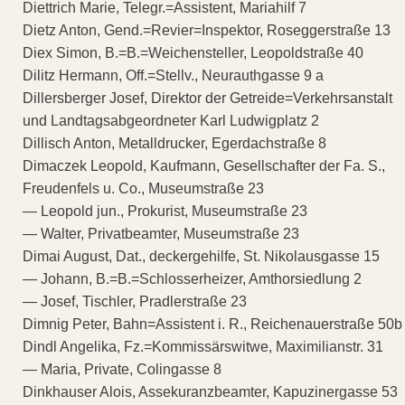
Diettrich Marie, Telegr.=Assistent, Mariahilf 7
Dietz Anton, Gend.=Revier=Inspektor, Roseggerstraße 13
Diex Simon, B.=B.=Weichensteller, Leopoldstraße 40
Dilitz Hermann, Off.=Stellv., Neurauthgasse 9 a
Dillersberger Josef, Direktor der Getreide=Verkehrsanstalt
und Landtagsabgeordneter Karl Ludwigplatz 2
Dillisch Anton, Metalldrucker, Egerdachstraße 8
Dimaczek Leopold, Kaufmann, Gesellschafter der Fa. S.,
Freudenfels u. Co., Museumstraße 23
— Leopold jun., Prokurist, Museumstraße 23
— Walter, Privatbeamter, Museumstraße 23
Dimai August, Dat., deckergehilfe, St. Nikolausgasse 15
— Johann, B.=B.=Schlosserheizer, Amthorsiedlung 2
— Josef, Tischler, Pradlerstraße 23
Dimnig Peter, Bahn=Assistent i. R., Reichenauerstraße 50b
Dindl Angelika, Fz.=Kommissärswitwe, Maximilianstr. 31
— Maria, Private, Colingasse 8
Dinkhauser Alois, Assekuranzbeamter, Kapuzinergasse 53