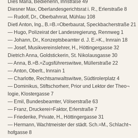
Dies Maria, Bedienerin, Innstraße 49
Diesner Max, Oberlandesgerichtsrat i. R., Erlerstraße 8
— Rudolf, Dr., Oberbahnrat, Mühlau 108
Dietl Anton, Ing., B.=B.=Oberbaurat, Speckbacherstraße 21
— Hugo, Polizeirat der Landesregierung, Rennweg 1
— Johann, Dr., Konzeptsbeamter d. J. E.=K., Innrain 18
— Josef, Musikvereinslehrer, H., Höttingergasse 32
Dietrich Anna, Goldstickerin, St. Nikolausgasse 30
— Anna, B.=B.=Zugsführerswitwe, Müllerstraße 22
— Anton, Oberlt., Innrain 1
— Charlotte, Rechtsanwaltswitwe, Südtirolerplatz 4
— Dominikus, Stiftschorherr, Prior und Lektor der Theo¬
logie, Klostergasse 7
— Emil, Bundesbeamter, Völserstraße 63
— Franz, Druckerei=Faktor, Erlerstraße 7
— Friederike, Private, H., Höttingergasse 31
— Hermann, Wachtmeister der städt. Sch.=M., Schlacht¬
hofgasse 8