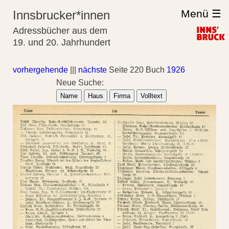
Menü ☰
Innsbrucker*innen
Adressbücher aus dem
19. und 20. Jahrhundert
vorhergehende
|||
nächste
Seite 220 Buch
1926
Neue Suche:
Name
Haus
Firma
Volltext