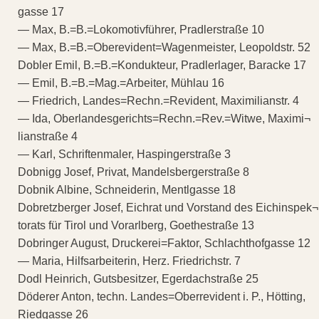
gasse 17
— Max, B.=B.=Lokomotivführer, Pradlerstraße 10
— Max, B.=B.=Oberevident=Wagenmeister, Leopoldstr. 52
Dobler Emil, B.=B.=Kondukteur, Pradlerlager, Baracke 17
— Emil, B.=B.=Mag.=Arbeiter, Mühlau 16
— Friedrich, Landes=Rechn.=Revident, Maximilianstr. 4
— Ida, Oberlandesgerichts=Rechn.=Rev.=Witwe, Maximi¬
lianstraße 4
— Karl, Schriftenmaler, Haspingerstraße 3
Dobnigg Josef, Privat, Mandelsbergerstraße 8
Dobnik Albine, Schneiderin, Mentlgasse 18
Dobretzberger Josef, Eichrat und Vorstand des Eichinspek¬
torats für Tirol und Vorarlberg, Goethestraße 13
Dobringer August, Druckerei=Faktor, Schlachthofgasse 12
— Maria, Hilfsarbeiterin, Herz. Friedrichstr. 7
Dodl Heinrich, Gutsbesitzer, Egerdachstraße 25
Döderer Anton, techn. Landes=Oberrevident i. P., Hötting,
Riedgasse 26