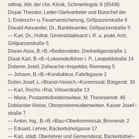
orthop. Abt. der chir. Klinik, Schmerlingstr. 6 (954/8)
Divjak Theodor, Leiter=Stellvertreter und Bürochef der
1. Einbruch= u. Feuerversicherung, Grillparzerstraße 8
Diwald Alexander, Dr., Bankbeamter, Grillparzerstraße 5
— Karl, Dr., Hofrat, Generalstabsarzt i. R. u. prakt. Arzt,
Grillparzerstraße 5
Diwan Alois, B.=B.=Bediensteter, Dreiheiligenstraße 1
Dlask Karl, B.=B.=Lokomotivführer i. P., Leopoldstraße 14
Doberer Josef, Zollwache=Inspektor, Rennweg 5
— Johann, B.=B.=Kondukteur, Fabrikgasse 2
Dobin Josef, L.=Brand=Versich.=Kommissär, Bürgerstr. 30
— Karl, Rechn.=Rat, Völserstraße 13
— Marie, Postamtsdirektorswitwe, M. Theresienstr. 46
Doblander Aloise, Oberpostverwalterswitwe, Kaiser Josef¬
straße 7
— Anton, Ing., B.=B.=Bau=Oberkommissär, Brixnerstr. 2
— Eduard, Lehrer, Bäckerbühelgasse 17
— Karl, städt. Oberlehrer und Gemeinderat, Bäckerbühel¬