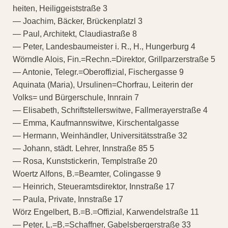
heiten, Heiliggeiststraße 3
— Joachim, Bäcker, Brückenplatzl 3
— Paul, Architekt, Claudiastraße 8
— Peter, Landesbaumeister i. R., H., Hungerburg 4
Wörndle Alois, Fin.=Rechn.=Direktor, Grillparzerstraße 5
— Antonie, Telegr.=Oberoffizial, Fischergasse 9
Aquinata (Maria), Ursulinen=Chorfrau, Leiterin der
Volks= und Bürgerschule, Innrain 7
— Elisabeth, Schriftstellerswitwe, Fallmerayerstraße 4
— Emma, Kaufmannswitwe, Kirschentalgasse
— Hermann, Weinhändler, Universitätsstraße 32
— Johann, städt. Lehrer, Innstraße 85 5
— Rosa, Kunststickerin, Templstraße 20
Woertz Alfons, B.=Beamter, Colingasse 9
— Heinrich, Steueramtsdirektor, Innstraße 17
— Paula, Private, Innstraße 17
Wörz Engelbert, B.=B.=Offizial, Karwendelstraße 11
— Peter, L.=B.=Schaffner, Gabelsbergerstraße 33