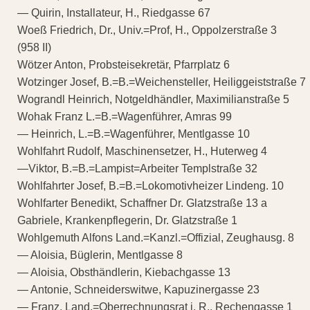
— Quirin, Installateur, H., Riedgasse 67
Woeß Friedrich, Dr., Univ.=Prof, H., Oppolzerstraße 3
(958 II)
Wötzer Anton, Probsteisekretär, Pfarrplatz 6
Wotzinger Josef, B.=B.=Weichensteller, Heiliggeiststraße 7
Wograndl Heinrich, Notgeldhändler, Maximilianstraße 5
Wohak Franz L.=B.=Wagenführer, Amras 99
— Heinrich, L.=B.=Wagenführer, Mentlgasse 10
Wohlfahrt Rudolf, Maschinensetzer, H., Huterweg 4
—Viktor, B.=B.=Lampist=Arbeiter Templstraße 32
Wohlfahrter Josef, B.=B.=Lokomotivheizer Lindeng. 10
Wohlfarter Benedikt, Schaffner Dr. Glatzstraße 13 a
Gabriele, Krankenpflegerin, Dr. Glatzstraße 1
Wohlgemuth Alfons Land.=Kanzl.=Offizial, Zeughausg. 8
— Aloisia, Büglerin, Mentlgasse 8
— Aloisia, Obsthändlerin, Kiebachgasse 13
— Antonie, Schneiderswitwe, Kapuzinergasse 23
— Franz, Land.=Oberrechnungsrat i. R., Rechengasse 1