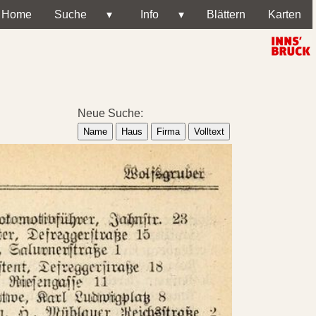
Home
Suche
▾
Info
▾
Blättern
Karten
Neue Suche:
Name
Haus
Firma
Volltext