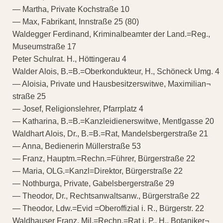
— Martha, Private Kochstraße 10
— Max, Fabrikant, Innstraße 25 (80)
Waldegger Ferdinand, Kriminalbeamter der Land.=Reg.,
Museumstraße 17
Peter Schulrat. H., Höttingerau 4
Walder Alois, B.=B.=Oberkondukteur, H., Schöneck Umg. 4
— Aloisia, Private und Hausbesitzerswitwe, Maximilian¬
straße 25
— Josef, Religionslehrer, Pfarrplatz 4
— Katharina, B.=B.=Kanzleidienerswitwe, Mentlgasse 20
Waldhart Alois, Dr., B.=B.=Rat, Mandelsbergerstraße 21
— Anna, Bedienerin Müllerstraße 53
— Franz, Hauptm.=Rechn.=Führer, Bürgerstraße 22
— Maria, OLG.=Kanzl=Direktor, Bürgerstraße 22
— Nothburga, Private, Gabelsbergerstraße 29
— Theodor, Dr., Rechtsanwaltsanw., Bürgerstraße 22
— Theodor, Ldw.=Evid =Oberoffizial i. R., Bürgerstr. 22
Waldhauser Franz, Mil.=Rechn.=Rat i. P., H., Botaniker¬