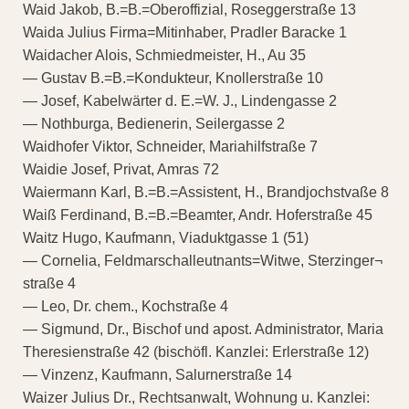
Waid Jakob, B.=B.=Oberoffizial, Roseggerstraße 13
Waida Julius Firma=Mitinhaber, Pradler Baracke 1
Waidacher Alois, Schmiedmeister, H., Au 35
— Gustav B.=B.=Kondukteur, Knollerstraße 10
— Josef, Kabelwärter d. E.=W. J., Lindengasse 2
— Nothburga, Bedienerin, Seilergasse 2
Waidhofer Viktor, Schneider, Mariahilfstraße 7
Waidie Josef, Privat, Amras 72
Waiermann Karl, B.=B.=Assistent, H., Brandjochstvaße 8
Waiß Ferdinand, B.=B.=Beamter, Andr. Hoferstraße 45
Waitz Hugo, Kaufmann, Viaduktgasse 1 (51)
— Cornelia, Feldmarschalleutnants=Witwe, Sterzinger¬
straße 4
— Leo, Dr. chem., Kochstraße 4
— Sigmund, Dr., Bischof und apost. Administrator, Maria
Theresienstraße 42 (bischöfl. Kanzlei: Erlerstraße 12)
— Vinzenz, Kaufmann, Salurnerstraße 14
Waizer Julius Dr., Rechtsanwalt, Wohnung u. Kanzlei: