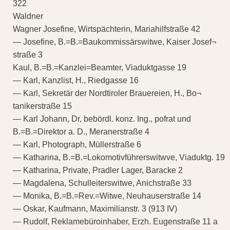
322
Waldner
Wagner Josefine, Wirtspächterin, Mariahilfstraße 42
— Josefine, B.=B.=Baukommissärswitwe, Kaiser Josef¬
straße 3
Kaul, B.=B.=Kanzlei=Beamter, Viaduktgasse 19
— Karl, Kanzlist, H., Riedgasse 16
— Karl, Sekretär der Nordtiroler Brauereien, H., Bo¬
tanikerstraße 15
— Karl Johann, Dr, bebördl. konz. Ing., pofrat und
B.=B.=Direktor a. D., Meranerstraße 4
— Karl, Photograph, Müllerstraße 6
— Katharina, B.=B.=Lokomotivführerswitwve, Viaduktg. 19
— Katharina, Private, Pradler Lager, Baracke 2
— Magdalena, Schulleiterswitwe, Anichstraße 33
— Monika, B.=B.=Rev.=Witwe, Neuhauserstraße 14
— Oskar, Kaufmann, Maximilianstr. 3 (913 IV)
— Rudolf, Reklamebüroinhaber, Erzh. Eugenstraße 11 a