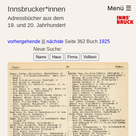
Menü ☰
Innsbrucker*innen
Adressbücher aus dem
19. und 20. Jahrhundert
vorhergehende
|||
nächste
Seite 362 Buch
1925
Neue Suche:
Name
Haus
Firma
Volltext