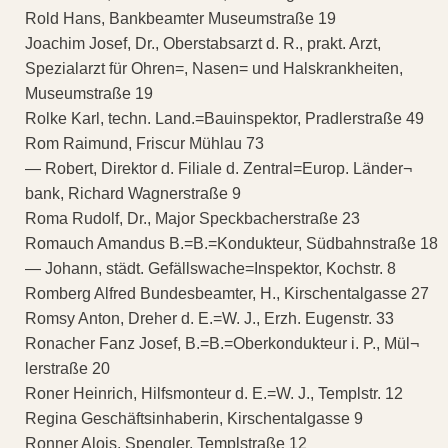
Rold Hans, Bankbeamter Museumstraße 19
Joachim Josef, Dr., Oberstabsarzt d. R., prakt. Arzt,
Spezialarzt für Ohren=, Nasen= und Halskrankheiten,
Museumstraße 19
Rolke Karl, techn. Land.=Bauinspektor, Pradlerstraße 49
Rom Raimund, Friscur Mühlau 73
— Robert, Direktor d. Filiale d. Zentral=Europ. Länder¬
bank, Richard Wagnerstraße 9
Roma Rudolf, Dr., Major Speckbacherstraße 23
Romauch Amandus B.=B.=Kondukteur, Südbahnstraße 18
— Johann, städt. Gefällswache=Inspektor, Kochstr. 8
Romberg Alfred Bundesbeamter, H., Kirschentalgasse 27
Romsy Anton, Dreher d. E.=W. J., Erzh. Eugenstr. 33
Ronacher Fanz Josef, B.=B.=Oberkondukteur i. P., Mül¬
lerstraße 20
Roner Heinrich, Hilfsmonteur d. E.=W. J., Templstr. 12
Regina Geschäftsinhaberin, Kirschentalgasse 9
Ronner Alois, Spengler, Templstraße 12