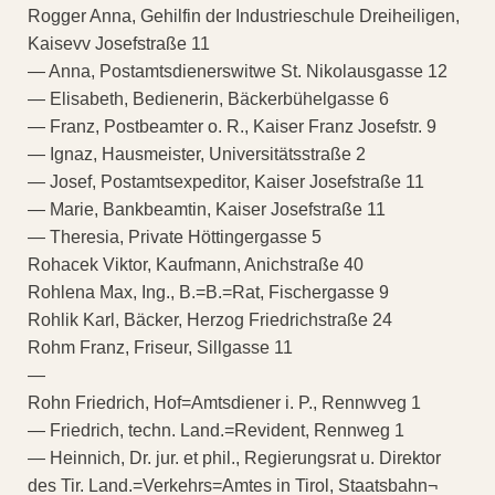
Rogger Anna, Gehilfin der Industrieschule Dreiheiligen,
Kaisevv Josefstraße 11
— Anna, Postamtsdienerswitwe St. Nikolausgasse 12
— Elisabeth, Bedienerin, Bäckerbühelgasse 6
— Franz, Postbeamter o. R., Kaiser Franz Josefstr. 9
— Ignaz, Hausmeister, Universitätsstraße 2
— Josef, Postamtsexpeditor, Kaiser Josefstraße 11
— Marie, Bankbeamtin, Kaiser Josefstraße 11
— Theresia, Private Höttingergasse 5
Rohacek Viktor, Kaufmann, Anichstraße 40
Rohlena Max, Ing., B.=B.=Rat, Fischergasse 9
Rohlik Karl, Bäcker, Herzog Friedrichstraße 24
Rohm Franz, Friseur, Sillgasse 11
—
Rohn Friedrich, Hof=Amtsdiener i. P., Rennwveg 1
— Friedrich, techn. Land.=Revident, Rennweg 1
— Heinnich, Dr. jur. et phil., Regierungsrat u. Direktor
des Tir. Land.=Verkehrs=Amtes in Tirol, Staatsbahn¬