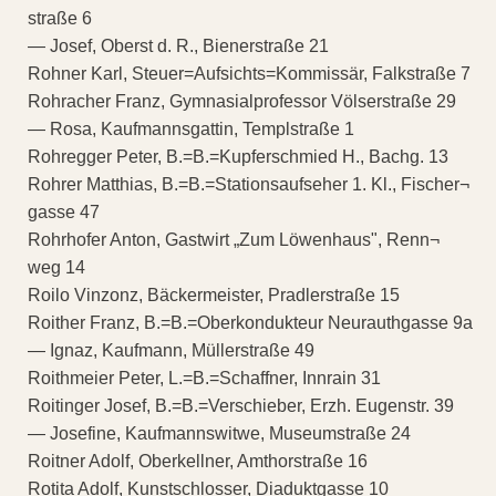
straße 6
— Josef, Oberst d. R., Bienerstraße 21
Rohner Karl, Steuer=Aufsichts=Kommissär, Falkstraße 7
Rohracher Franz, Gymnasialprofessor Völserstraße 29
— Rosa, Kaufmannsgattin, Templstraße 1
Rohregger Peter, B.=B.=Kupferschmied H., Bachg. 13
Rohrer Matthias, B.=B.=Stationsaufseher 1. Kl., Fischer¬
gasse 47
Rohrhofer Anton, Gastwirt „Zum Löwenhaus", Renn¬
weg 14
Roilo Vinzonz, Bäckermeister, Pradlerstraße 15
Roither Franz, B.=B.=Oberkondukteur Neurauthgasse 9a
— Ignaz, Kaufmann, Müllerstraße 49
Roithmeier Peter, L.=B.=Schaffner, Innrain 31
Roitinger Josef, B.=B.=Verschieber, Erzh. Eugenstr. 39
— Josefine, Kaufmannswitwe, Museumstraße 24
Roitner Adolf, Oberkellner, Amthorstraße 16
Rotita Adolf, Kunstschlosser, Diaduktgasse 10