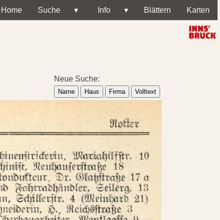
Home
Suche
▾
Info
▾
Blättern
Karten
Neue Suche:
Name
Haus
Firma
Volltext