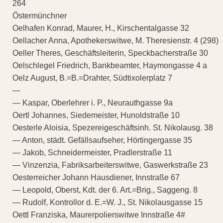
264
Östermünchner
Oelhafen Konrad, Maurer, H., Kirschentalgasse 32
Oellacher Anna, Apothekerswitwe, M. Theresienstr. 4 (298)
Oeller Theres, Geschäftsleiterin, Speckbacherstraße 30
Oelschlegel Friedrich, Bankbeamter, Haymongasse 4 a
Oelz August, B.=B.=Drahter, Südtixolerplatz 7
—
— Kaspar, Oberlehrer i. P., Neurauthgasse 9a
Oertl Johannes, Siedemeister, Hunoldstraße 10
Oesterle Aloisia, Spezereigeschäftsinh. St. Nikolausg. 38
— Anton, städt. Gefällsaufseher, Hörtingergasse 35
— Jakob, Schneidermeister, Pradlerstraße 11
— Vinzenzia, Fabriksarbeiterswitwe, Gaswerkstraße 23
Oesterreicher Johann Hausdiener, Innstraße 67
— Leopold, Oberst, Kdt. der 6. Art.=Brig., Saggeng. 8
— Rudolf, Kontrollor d. E.=W. J., St. Nikolausgasse 15
Oettl Franziska, Maurerpolierswitwe Innstraße 4#