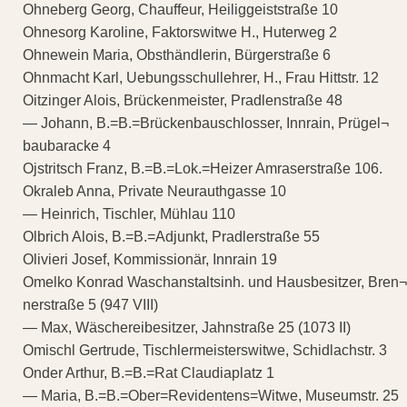
Ohneberg Georg, Chauffeur, Heiliggeiststraße 10
Ohnesorg Karoline, Faktorswitwe H., Huterweg 2
Ohnewein Maria, Obsthändlerin, Bürgerstraße 6
Ohnmacht Karl, Uebungsschullehrer, H., Frau Hittstr. 12
Oitzinger Alois, Brückenmeister, Pradlenstraße 48
— Johann, B.=B.=Brückenbauschlosser, Innrain, Prügel¬
baubaracke 4
Ojstritsch Franz, B.=B.=Lok.=Heizer Amraserstraße 106.
Okraleb Anna, Private Neurauthgasse 10
— Heinrich, Tischler, Mühlau 110
Olbrich Alois, B.=B.=Adjunkt, Pradlerstraße 55
Olivieri Josef, Kommissionär, Innrain 19
Omelko Konrad Waschanstaltsinh. und Hausbesitzer, Bren¬
nerstraße 5 (947 VIII)
— Max, Wäschereibesitzer, Jahnstraße 25 (1073 II)
Omischl Gertrude, Tischlermeisterswitwe, Schidlachstr. 3
Onder Arthur, B.=B.=Rat Claudiaplatz 1
— Maria, B.=B.=Ober=Revidentens=Witwe, Museumstr. 25