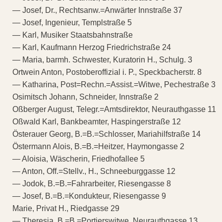
— Josef, Dr., Rechtsanw.=Anwärter Innstraße 37
— Josef, Ingenieur, Templstraße 5
— Karl, Musiker Staatsbahnstraße
— Karl, Kaufmann Herzog Friedrichstraße 24
— Maria, barmh. Schwester, Kuratorin H., Schulg. 3
Ortwein Anton, Postoberoffizial i. P., Speckbacherstr. 8
— Katharina, Post=Rechn.=Assist.=Witwe, Pechestraße 3
Osimitsch Johann, Schneider, Innstraße 2
Oßberger August, Telegr.=Amtsdirektor, Neurauthgasse 11
Oßwald Karl, Bankbeamter, Haspingerstraße 12
Österauer Georg, B.=B.=Schlosser, Mariahilfstraße 14
Östermann Alois, B.=B.=Heitzer, Haymongasse 2
— Aloisia, Wäscherin, Friedhofallee 5
— Anton, Off.=Stellv., H., Schneeburggasse 12
— Jodok, B.=B.=Fahrarbeiter, Riesengasse 8
— Josef, B.=B.=Kondukteur, Riesengasse 9
Marie, Privat H., Riedgasse 29
— Theresia, B.=B.=Portierswitwe, Neurauthgasse 13