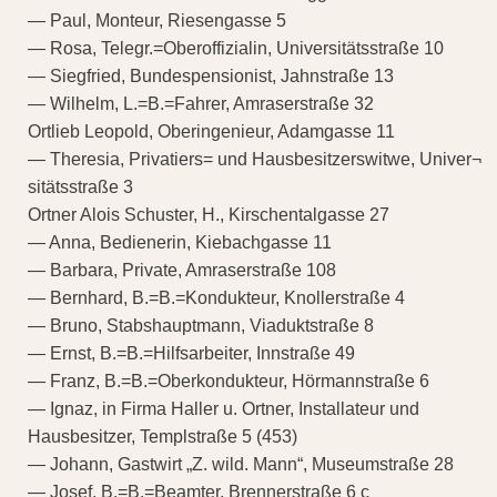
— Paul, Monteur, Riesengasse 5
— Rosa, Telegr.=Oberoffizialin, Universitätsstraße 10
— Siegfried, Bundespensionist, Jahnstraße 13
— Wilhelm, L.=B.=Fahrer, Amraserstraße 32
Ortlieb Leopold, Oberingenieur, Adamgasse 11
— Theresia, Privatiers= und Hausbesitzerswitwe, Univer¬
sitätsstraße 3
Ortner Alois Schuster, H., Kirschentalgasse 27
— Anna, Bedienerin, Kiebachgasse 11
— Barbara, Private, Amraserstraße 108
— Bernhard, B.=B.=Kondukteur, Knollerstraße 4
— Bruno, Stabshauptmann, Viaduktstraße 8
— Ernst, B.=B.=Hilfsarbeiter, Innstraße 49
— Franz, B.=B.=Oberkondukteur, Hörmannstraße 6
— Ignaz, in Firma Haller u. Ortner, Installateur und
Hausbesitzer, Templstraße 5 (453)
— Johann, Gastwirt „Z. wild. Mann“, Museumstraße 28
— Josef, B.=B.=Beamter, Brennerstraße 6 c