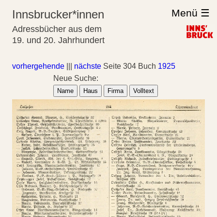
Menü ☰
Innsbrucker*innen
Adressbücher aus dem
19. und 20. Jahrhundert
vorhergehende
|||
nächste
Seite 304 Buch
1925
Neue Suche:
Name
Haus
Firma
Volltext