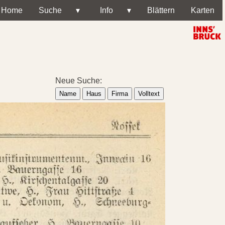
Home
Suche
▾
Info
▾
Blättern
Karten
Neue Suche:
Name
Haus
Firma
Volltext