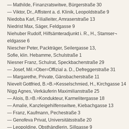
— Mathilde, Finanzratswitwe, Bürgerstraße 30
— Viktor, Dr., Affistent a. d. Klinik, Leopoldstraße 9
Niedoba Karl, Filialleiter, Amraserstraße 13
Niedrist Max, Säger, Feldgasse 9
Niehuber Rudolf, Hilfsämteradjunkt i. R., H., Stamser¬
eldgasse 6
Niescher Peter, Packträger, Seilergasse 13,
Sofie, klin. Hebamme, Schulstraße 1
Niesner Franz, Schulrat, Speckbacherstraße 29
— Josef, Mil.=Ober=Offizial a. D., Defreggerstraße 31
— Margarethe, Private, Gänsbacherstraße 11
Nievelt Gottfried, B.=B.=Kesselschmied, H., Kirchgasse 14
Nigg Agnes, Verkäuferin Maximilianstraße 25
— Alois, B.=B.=Kondukteur, Karmelitergasse 18
— Amalie, Kanzleigehilfenswitwe, Kiebachgasse 13
— Franz, Kaufmann, Pechestraße 3
— Genofeva Privat, Universitätsstraße 20
— Leopoldine, Obsthändlerin, Sillgasse 9