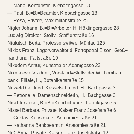
— Maria, Kontoristin, Kiebachgasse 13
— Paul, B.=B.=Beamter, Kiebachgasse 13
— Rosa, Private, Maximilianstraße 25
Nigler Johann, B.=B.=Arbeiter, H. Höktingergasse 28
Ludwig Direktor=Stellv., Stafflerstraße 16
Niglutsch Berta, Professorswitwe, Mühlau 125
Niklas Franz, Lagerverwalter d. Ferropetral Eisen=Groß¬
handlung, Faltstraße 19
Nikodem Arthur, Kunstmaler, Adamgasse 23
Nikolajevic Vladimir, Vorstand=Stellv. der Wr. Lombard¬
bank=Filiale, H., Botanikerstraße 15
Nirweld Gottfried, Kesselschmied, H., Bachgasse 3
— Petronella, Damenschneiderin, H., Bachgasse 3
Nischler Josef, B.=B.=Kond.=Führer, Fabrikgasse 5
Nissel Barbara, Private, Kaiser Franz Josefstraße 6
— Gustav, Kunstmaler, Anatomiestraße 21
— Katharina Bankbeamtin, Anatomiestraße 21
Nißl Anna, Private, Kaiser Franz Josefstraße 12