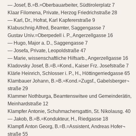
— Josef, B.=B.=Oberbauarbeiter, Südtirolerplatz 7
Klaar Filomena, Private, Herzog Friedrichstraße 28
— Karl, Dr., Hofrat, Karl Kapfererstraße 9
Klabuschnig Alfred, Beamter, Saggengasse 7
Gustav Univ.=Oberpedell i. P., Angerzellgasse 16
— Hugo, Major a. D., Saggengasse 7
— Josefa, Private, Leopoldstraße 47
— Marie, wissenschaftliche Hilfsarb., Angerzellgasse 16
Kladovsky Josef, B.=B.=Kond., Kaiser Frz. Josefstraße 7
Klärle Heinrich, Schlosser i. P., H., Höttingerriedgasse 65
Klambauer Johann, B.=B.=Kond.=Zugsf., Gabelsberger¬
straße 29
Klammer Nothburga, Beamtenswitwe und Gemeinderätin,
Meinhardstraße 12
Klampfer Antonie, Schuhmachersgattin, St. Nikolausg. 40
— Jakob, B.=B.=Kondukteur, H., Riedgasse 18
Klampfl Anton Georg, B.=B.=Assistent, Andreas Hofer¬
straße 55