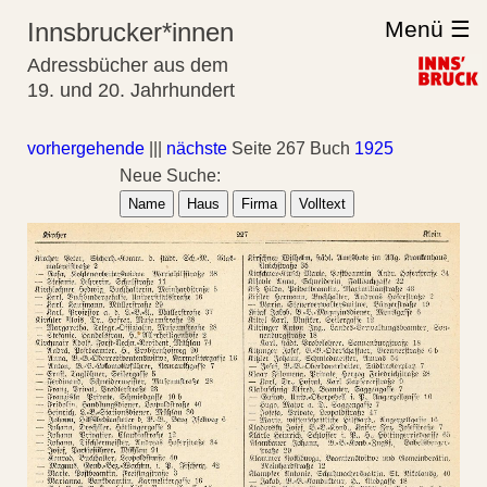
Menü ☰
Innsbrucker*innen
Adressbücher aus dem
19. und 20. Jahrhundert
vorhergehende
|||
nächste
Seite 267 Buch
1925
Neue Suche:
Name
Haus
Firma
Volltext