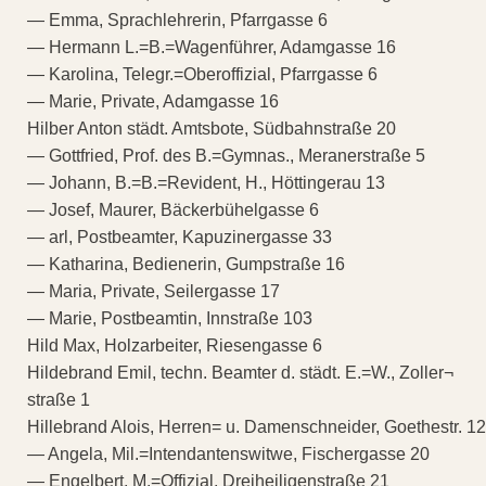
— Emma, Sprachlehrerin, Pfarrgasse 6
— Hermann L.=B.=Wagenführer, Adamgasse 16
— Karolina, Telegr.=Oberoffizial, Pfarrgasse 6
— Marie, Private, Adamgasse 16
Hilber Anton städt. Amtsbote, Südbahnstraße 20
— Gottfried, Prof. des B.=Gymnas., Meranerstraße 5
— Johann, B.=B.=Revident, H., Höttingerau 13
— Josef, Maurer, Bäckerbühelgasse 6
— arl, Postbeamter, Kapuzinergasse 33
— Katharina, Bedienerin, Gumpstraße 16
— Maria, Private, Seilergasse 17
— Marie, Postbeamtin, Innstraße 103
Hild Max, Holzarbeiter, Riesengasse 6
Hildebrand Emil, techn. Beamter d. städt. E.=W., Zoller¬
straße 1
Hillebrand Alois, Herren= u. Damenschneider, Goethestr. 12
— Angela, Mil.=Intendantenswitwe, Fischergasse 20
— Engelbert, M.=Offizial, Dreiheiligenstraße 21