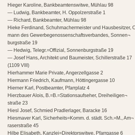
Hieger Karoline, Bankbeamtenswitwe, Mühlau 98
— Ludwig, Bankbeamter, H. Oppolzerstraße 1
— Richard, Bankbeamter, Mühlau 98
Hieke Ferdinand, Schuhmachermeister und Hausbesitzer, 
mann des Gewerbegenossenschaftsverbandes, Sonnen¬
burgstraße 19
— Hedwig, Telegr.=Offizial, Sonnenburgstraße 19
— Josef Hans, Architekt und Baumeister, Schillerstraße 17
(1109 VIII)
Hierhammer Marie Private, Angerzellgasse 2
Hiermann Friedrich, Kaufmann, Höttingergasse 10
Hierner Karl, Postbeamter, Pfarrplatz 4
Hierzbauer Alois, B.=B.=Stationsaufseher, Dreiheiligen¬
straße 23
Hiesl Josef, Schmied Pradlerlager, Baracke 16
Hiesmaver Karl, Sicherheits=Komm. d. städt. Sch.=M., Am¬
raserstraße 45
Hilbe Elisabeth, Kanzlei=Direktorswitwe, Pfarrgasse 6