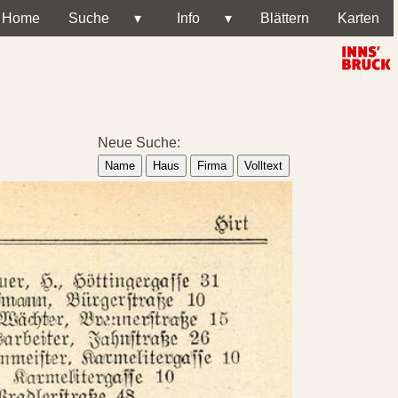
Home
Suche
▾
Info
▾
Blättern
Karten
Neue Suche:
Name
Haus
Firma
Volltext