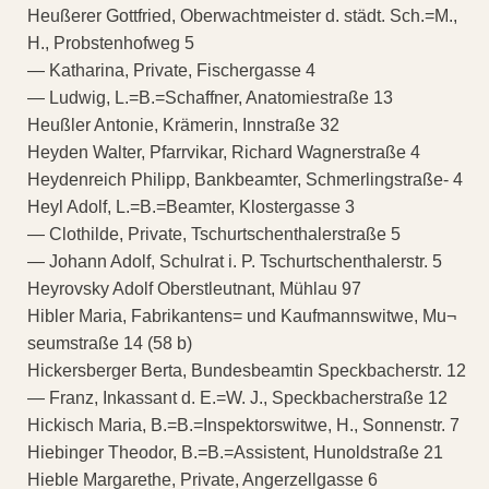
Heußerer Gottfried, Oberwachtmeister d. städt. Sch.=M.,
H., Probstenhofweg 5
— Katharina, Private, Fischergasse 4
— Ludwig, L.=B.=Schaffner, Anatomiestraße 13
Heußler Antonie, Krämerin, Innstraße 32
Heyden Walter, Pfarrvikar, Richard Wagnerstraße 4
Heydenreich Philipp, Bankbeamter, Schmerlingstraße- 4
Heyl Adolf, L.=B.=Beamter, Klostergasse 3
— Clothilde, Private, Tschurtschenthalerstraße 5
— Johann Adolf, Schulrat i. P. Tschurtschenthalerstr. 5
Heyrovsky Adolf Oberstleutnant, Mühlau 97
Hibler Maria, Fabrikantens= und Kaufmannswitwe, Mu¬
seumstraße 14 (58 b)
Hickersberger Berta, Bundesbeamtin Speckbacherstr. 12
— Franz, Inkassant d. E.=W. J., Speckbacherstraße 12
Hickisch Maria, B.=B.=Inspektorswitwe, H., Sonnenstr. 7
Hiebinger Theodor, B.=B.=Assistent, Hunoldstraße 21
Hieble Margarethe, Private, Angerzellgasse 6