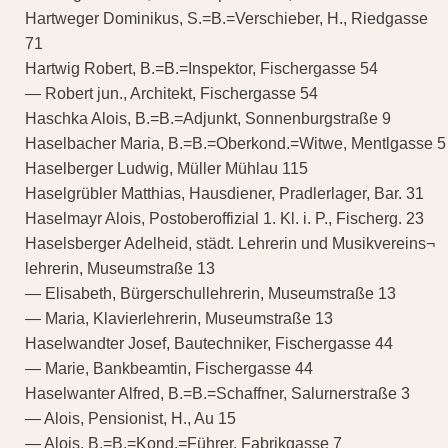
Hartweger Dominikus, S.=B.=Verschieber, H., Riedgasse
71
Hartwig Robert, B.=B.=Inspektor, Fischergasse 54
— Robert jun., Architekt, Fischergasse 54
Haschka Alois, B.=B.=Adjunkt, Sonnenburgstraße 9
Haselbacher Maria, B.=B.=Oberkond.=Witwe, Mentlgasse 5
Haselberger Ludwig, Müller Mühlau 115
Haselgrübler Matthias, Hausdiener, Pradlerlager, Bar. 31
Haselmayr Alois, Postoberoffizial 1. Kl. i. P., Fischerg. 23
Haselsberger Adelheid, städt. Lehrerin und Musikvereins¬
lehrerin, Museumstraße 13
— Elisabeth, Bürgerschullehrerin, Museumstraße 13
— Maria, Klavierlehrerin, Museumstraße 13
Haselwandter Josef, Bautechniker, Fischergasse 44
— Marie, Bankbeamtin, Fischergasse 44
Haselwanter Alfred, B.=B.=Schaffner, Salurnerstraße 3
— Alois, Pensionist, H., Au 15
— Alois, B.=B.=Kond.=Führer, Fabrikgasse 7