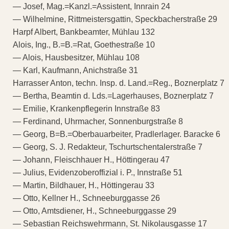
— Josef, Mag.=Kanzl.=Assistent, Innrain 24
— Wilhelmine, Rittmeistersgattin, Speckbacherstraße 29
Harpf Albert, Bankbeamter, Mühlau 132
Alois, Ing., B.=B.=Rat, Goethestraße 10
— Alois, Hausbesitzer, Mühlau 108
— Karl, Kaufmann, Anichstraße 31
Harrasser Anton, techn. Insp. d. Land.=Reg., Boznerplatz 7
— Bertha, Beamtin d. Lds.=Lagerhauses, Boznerplatz 7
— Emilie, Krankenpflegerin Innstraße 83
— Ferdinand, Uhrmacher, Sonnenburgstraße 8
— Georg, B=B.=Oberbauarbeiter, Pradlerlager. Baracke 6
— Georg, S. J. Redakteur, Tschurtschentalerstraße 7
— Johann, Fleischhauer H., Höttingerau 47
— Julius, Evidenzoberoffizial i. P., Innstraße 51
— Martin, Bildhauer, H., Höttingerau 33
— Otto, Kellner H., Schneeburggasse 26
— Otto, Amtsdiener, H., Schneeburggasse 29
— Sebastian Reichswehrmann, St. Nikolausgasse 17