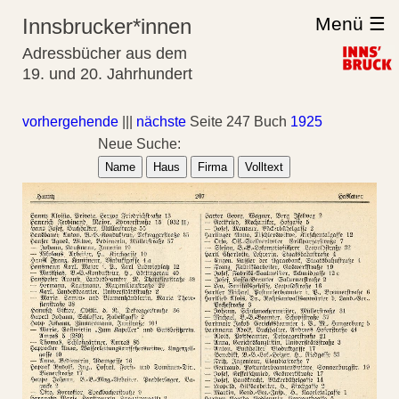
Menü ☰
Innsbrucker*innen
Adressbücher aus dem
19. und 20. Jahrhundert
vorhergehende
|||
nächste
Seite 247 Buch
1925
Neue Suche:
Name
Haus
Firma
Volltext