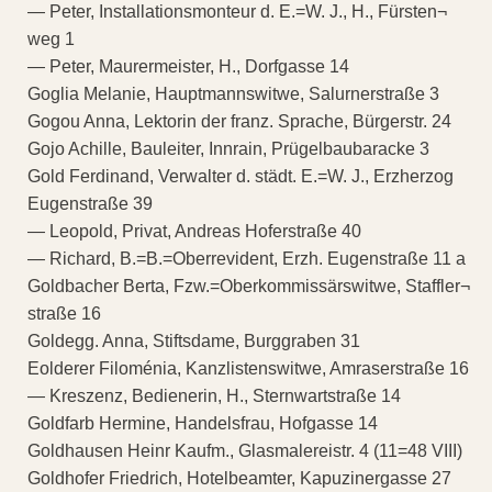
— Peter, Installationsmonteur d. E.=W. J., H., Fürsten¬
weg 1
— Peter, Maurermeister, H., Dorfgasse 14
Goglia Melanie, Hauptmannswitwe, Salurnerstraße 3
Gogou Anna, Lektorin der franz. Sprache, Bürgerstr. 24
Gojo Achille, Bauleiter, Innrain, Prügelbaubaracke 3
Gold Ferdinand, Verwalter d. städt. E.=W. J., Erzherzog
Eugenstraße 39
— Leopold, Privat, Andreas Hoferstraße 40
— Richard, B.=B.=Oberrevident, Erzh. Eugenstraße 11 a
Goldbacher Berta, Fzw.=Oberkommissärswitwe, Staffler¬
straße 16
Goldegg. Anna, Stiftsdame, Burggraben 31
Eolderer Filoménia, Kanzlistenswitwe, Amraserstraße 16
— Kreszenz, Bedienerin, H., Sternwartstraße 14
Goldfarb Hermine, Handelsfrau, Hofgasse 14
Goldhausen Heinr Kaufm., Glasmalereistr. 4 (11=48 VIII)
Goldhofer Friedrich, Hotelbeamter, Kapuzinergasse 27