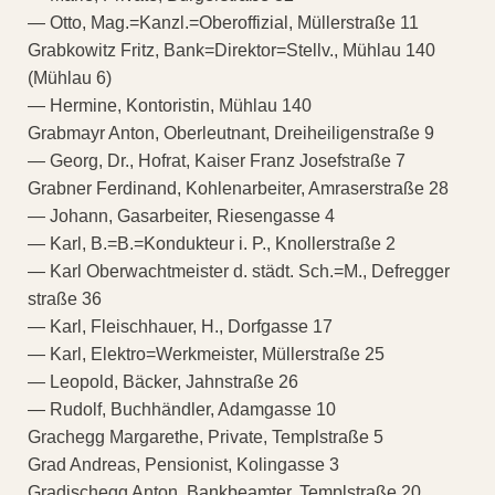
— Otto, Mag.=Kanzl.=Oberoffizial, Müllerstraße 11
Grabkowitz Fritz, Bank=Direktor=Stellv., Mühlau 140
(Mühlau 6)
— Hermine, Kontoristin, Mühlau 140
Grabmayr Anton, Oberleutnant, Dreiheiligenstraße 9
— Georg, Dr., Hofrat, Kaiser Franz Josefstraße 7
Grabner Ferdinand, Kohlenarbeiter, Amraserstraße 28
— Johann, Gasarbeiter, Riesengasse 4
— Karl, B.=B.=Kondukteur i. P., Knollerstraße 2
— Karl Oberwachtmeister d. städt. Sch.=M., Defregger
straße 36
— Karl, Fleischhauer, H., Dorfgasse 17
— Karl, Elektro=Werkmeister, Müllerstraße 25
— Leopold, Bäcker, Jahnstraße 26
— Rudolf, Buchhändler, Adamgasse 10
Grachegg Margarethe, Private, Templstraße 5
Grad Andreas, Pensionist, Kolingasse 3
Gradischegg Anton, Bankbeamter, Templstraße 20