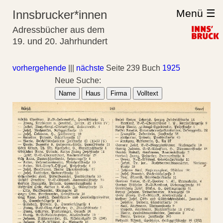
Menü ☰
Innsbrucker*innen
Adressbücher aus dem
19. und 20. Jahrhundert
vorhergehende
|||
nächste
Seite 239 Buch
1925
Neue Suche:
Name
Haus
Firma
Volltext