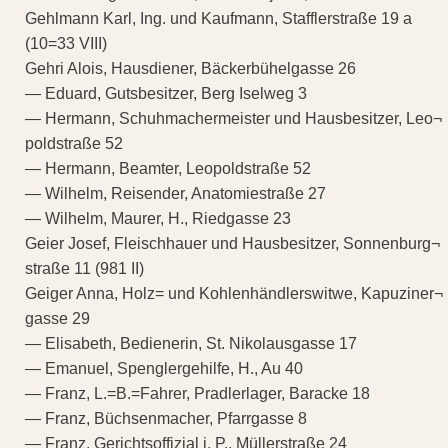
Gehlmann Karl, Ing. und Kaufmann, Stafflerstraße 19 a
(10=33 VIII)
Gehri Alois, Hausdiener, Bäckerbühelgasse 26
— Eduard, Gutsbesitzer, Berg Iselweg 3
— Hermann, Schuhmachermeister und Hausbesitzer, Leo¬
poldstraße 52
— Hermann, Beamter, Leopoldstraße 52
— Wilhelm, Reisender, Anatomiestraße 27
— Wilhelm, Maurer, H., Riedgasse 23
Geier Josef, Fleischhauer und Hausbesitzer, Sonnenburg¬
straße 11 (981 II)
Geiger Anna, Holz= und Kohlenhändlerswitwe, Kapuziner¬
gasse 29
— Elisabeth, Bedienerin, St. Nikolausgasse 17
— Emanuel, Spenglergehilfe, H., Au 40
— Franz, L.=B.=Fahrer, Pradlerlager, Baracke 18
— Franz, Büchsenmacher, Pfarrgasse 8
— Franz, Gerichtsoffizial i. P., Müllerstraße 24