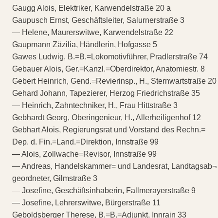
Gaugg Alois, Elektriker, Karwendelstraße 20 a
Gaupusch Ernst, Geschäftsleiter, Salurnerstraße 3
— Helene, Maurerswitwe, Karwendelstraße 22
Gaupmann Zäzilia, Händlerin, Hofgasse 5
Gawes Ludwig, B.=B.=Lokomotivführer, Pradlerstraße 74
Gebauer Alois, Ger.=Kanzl.=Oberdirektor, Anatomiestr. 8
Gebert Heinrich, Gend.=Revierinsp., H., Sternwartstraße 20
Gehard Johann, Tapezierer, Herzog Friedrichstraße 35
— Heinrich, Zahntechniker, H., Frau Hittstraße 3
Gebhardt Georg, Oberingenieur, H., Allerheiligenhof 12
Gebhart Alois, Regierungsrat und Vorstand des Rechn.=
Dep. d. Fin.=Land.=Direktion, Innstraße 99
— Alois, Zollwache=Revisor, Innstraße 99
— Andreas, Handelskammer= und Landesrat, Landtagsab¬
geordneter, Gilmstraße 3
— Josefine, Geschäftsinhaberin, Fallmerayerstraße 9
— Josefine, Lehrerswitwe, Bürgerstraße 11
Geboldsberger Therese, B.=B.=Adjunkt, Innrain 33