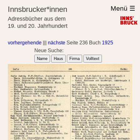
Menü ☰
Innsbrucker*innen
Adressbücher aus dem
19. und 20. Jahrhundert
vorhergehende
|||
nächste
Seite 236 Buch
1925
Neue Suche:
Name
Haus
Firma
Volltext