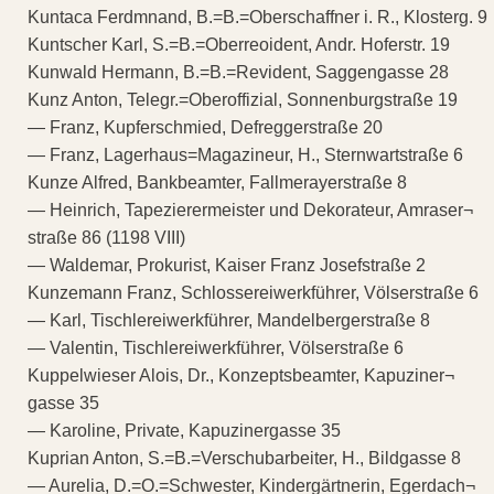
Kuntaca Ferdmnand, B.=B.=Oberschaffner i. R., Klosterg. 9
Kuntscher Karl, S.=B.=Oberreoident, Andr. Hoferstr. 19
Kunwald Hermann, B.=B.=Revident, Saggengasse 28
Kunz Anton, Telegr.=Oberoffizial, Sonnenburgstraße 19
— Franz, Kupferschmied, Defreggerstraße 20
— Franz, Lagerhaus=Magazineur, H., Sternwartstraße 6
Kunze Alfred, Bankbeamter, Fallmerayerstraße 8
— Heinrich, Tapezierermeister und Dekorateur, Amraser¬
straße 86 (1198 VIII)
— Waldemar, Prokurist, Kaiser Franz Josefstraße 2
Kunzemann Franz, Schlossereiwerkführer, Völserstraße 6
— Karl, Tischlereiwerkführer, Mandelbergerstraße 8
— Valentin, Tischlereiwerkführer, Völserstraße 6
Kuppelwieser Alois, Dr., Konzeptsbeamter, Kapuziner¬
gasse 35
— Karoline, Private, Kapuzinergasse 35
Kuprian Anton, S.=B.=Verschubarbeiter, H., Bildgasse 8
— Aurelia, D.=O.=Schwester, Kindergärtnerin, Egerdach¬