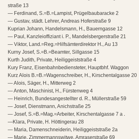
straße 13
— Ferdinand, S.=B.=Lampist, Prügelbaubaracke 2
— Gustav, städt. Lehrer, Andreas Hoferstraße 9
Kuprian Johann, Handelsmann, H., Bauerngasse 12
— Paul, Kanzleioffiziant i. P., Mandelsbergerstraße 21
— Viktor, Land.=Reg.=Hilfsämterdirektor H., Au 13
Kurny Josef, S.=B.=Beamter, Sillgasse 15
Kurth Judith, Private, Heiliggeiststraße 4
Kury Franz, Eisenbahnbediensteter, Hauptbhf. Waggon
Kurz Alois B.=B.=Wagenschreiber, H., Kirschentalgasse 20
— Alois, Säger, H., Mitterweg 2
— Anton, Maschinist, H., Fürstenweg 4
— Heinrich, Bundesangestellter d. R., Müllerstraße 59
— Josef, Dienstmann, Anichstraße 25
— Josef, S.=B.=Mag.=Arbeiter, Kirschentalgasse 7 a .
—Klara, Private, H. Höttingerau 28
— Maria, Damenschneiderin, Heiliggeiststraße 2a
— Marie, Zimmermannswitwe, Amraserstraße 69