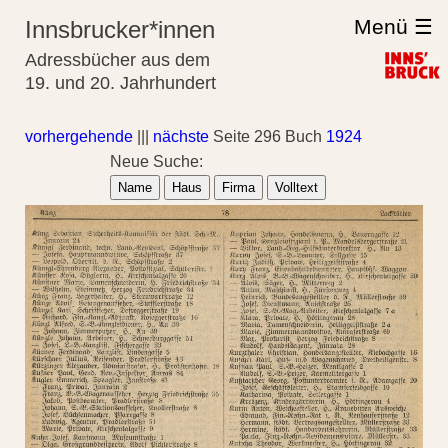
Menü ☰
Innsbrucker*innen
Adressbücher aus dem
19. und 20. Jahrhundert
vorhergehende
|||
nächste
Seite 296 Buch
1924
Neue Suche:
Name
Haus
Firma
Volltext