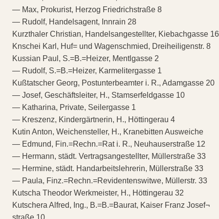
— Max, Prokurist, Herzog Friedrichstraße 8
— Rudolf, Handelsagent, Innrain 28
Kurzthaler Christian, Handelsangestellter, Kiebachgasse 16
Knschei Karl, Huf= und Wagenschmied, Dreiheiligenstr. 8
Kussian Paul, S.=B.=Heizer, Mentlgasse 2
— Rudolf, S.=B.=Heizer, Karmelitergasse 1
Kußtatscher Georg, Postunterbeamter i. R., Adamgasse 20
— Josef, Geschäftsleiter, H., Stamserfeldgasse 10
— Katharina, Private, Seilergasse 1
— Kreszenz, Kindergärtnerin, H., Höttingerau 4
Kutin Anton, Weichensteller, H., Kranebitten Ausweiche
— Edmund, Fin.=Rechn.=Rat i. R., Neuhauserstraße 12
— Hermann, städt. Vertragsangestellter, Müllerstraße 33
— Hermine, städt. Handarbeitslehrerin, Müllerstraße 33
— Paula, Finz.=Rechn.=Revidentenswitwe, Müllerstr. 33
Kutscha Theodor Werkmeister, H., Höttingerau 32
Kutschera Alfred, Ing., B.=B.=Baurat, Kaiser Franz Josef¬
straße 10