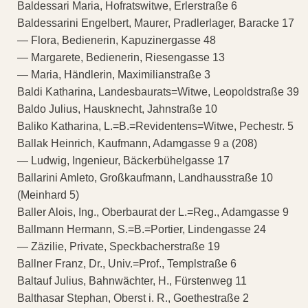
Baldessari Maria, Hofratswitwe, Erlerstraße 6
Baldessarini Engelbert, Maurer, Pradlerlager, Baracke 17
— Flora, Bedienerin, Kapuzinergasse 48
— Margarete, Bedienerin, Riesengasse 13
— Maria, Händlerin, Maximilianstraße 3
Baldi Katharina, Landesbaurats=Witwe, Leopoldstraße 39
Baldo Julius, Hausknecht, Jahnstraße 10
Baliko Katharina, L.=B.=Revidentens=Witwe, Pechestr. 5
Ballak Heinrich, Kaufmann, Adamgasse 9 a (208)
— Ludwig, Ingenieur, Bäckerbühelgasse 17
Ballarini Amleto, Großkaufmann, Landhausstraße 10
(Meinhard 5)
Baller Alois, Ing., Oberbaurat der L.=Reg., Adamgasse 9
Ballmann Hermann, S.=B.=Portier, Lindengasse 24
— Zäzilie, Private, Speckbacherstraße 19
Ballner Franz, Dr., Univ.=Prof., Templstraße 6
Baltauf Julius, Bahnwächter, H., Fürstenweg 11
Balthasar Stephan, Oberst i. R., Goethestraße 2