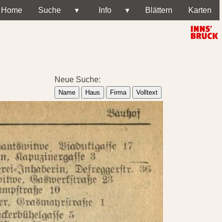
Home
Suche
▾
Info
▾
Blättern
Karten
Neue Suche:
Name
Haus
Firma
Volltext