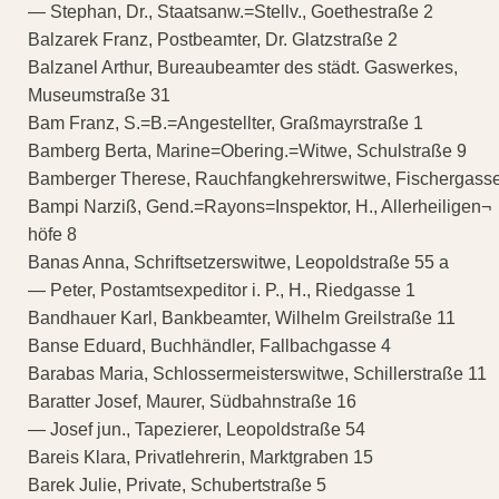
— Stephan, Dr., Staatsanw.=Stellv., Goethestraße 2
Balzarek Franz, Postbeamter, Dr. Glatzstraße 2
Balzanel Arthur, Bureaubeamter des städt. Gaswerkes,
Museumstraße 31
Bam Franz, S.=B.=Angestellter, Graßmayrstraße 1
Bamberg Berta, Marine=Obering.=Witwe, Schulstraße 9
Bamberger Therese, Rauchfangkehrerswitwe, Fischergass
Bampi Narziß, Gend.=Rayons=Inspektor, H., Allerheiligen¬
höfe 8
Banas Anna, Schriftsetzerswitwe, Leopoldstraße 55 a
— Peter, Postamtsexpeditor i. P., H., Riedgasse 1
Bandhauer Karl, Bankbeamter, Wilhelm Greilstraße 11
Banse Eduard, Buchhändler, Fallbachgasse 4
Barabas Maria, Schlossermeisterswitwe, Schillerstraße 11
Baratter Josef, Maurer, Südbahnstraße 16
— Josef jun., Tapezierer, Leopoldstraße 54
Bareis Klara, Privatlehrerin, Marktgraben 15
Barek Julie, Private, Schubertstraße 5