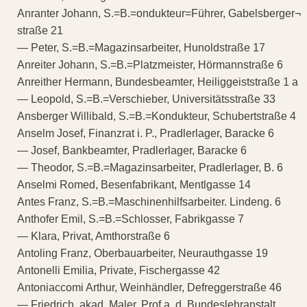
Anranter Johann, S.=B.=ondukteur=Führer, Gabelsberger¬
straße 21
— Peter, S.=B.=Magazinsarbeiter, Hunoldstraße 17
Anreiter Johann, S.=B.=Platzmeister, Hörmannstraße 6
Anreither Hermann, Bundesbeamter, Heiliggeiststraße 1 a
— Leopold, S.=B.=Verschieber, Universitätsstraße 33
Ansberger Willibald, S.=B.=Kondukteur, Schubertstraße 4
Anselm Josef, Finanzrat i. P., Pradlerlager, Baracke 6
— Josef, Bankbeamter, Pradlerlager, Baracke 6
— Theodor, S.=B.=Magazinsarbeiter, Pradlerlager, B. 6
Anselmi Romed, Besenfabrikant, Mentlgasse 14
Antes Franz, S.=B.=Maschinenhilfsarbeiter. Lindeng. 6
Anthofer Emil, S.=B.=Schlosser, Fabrikgasse 7
— Klara, Privat, Amthorstraße 6
Antoling Franz, Oberbauarbeiter, Neurauthgasse 19
Antonelli Emilia, Private, Fischergasse 42
Antoniaccomi Arthur, Weinhändler, Defreggerstraße 46
— Friedrich, akad. Maler, Prof a. d. Bundeslehranstalt