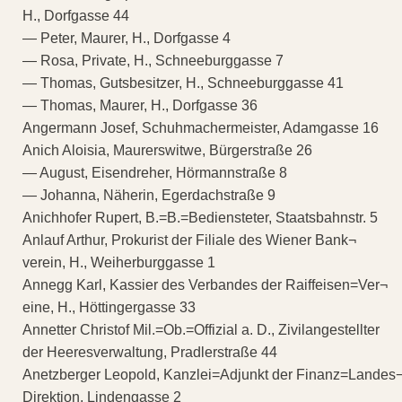
H., Dorfgasse 44
— Peter, Maurer, H., Dorfgasse 4
— Rosa, Private, H., Schneeburggasse 7
— Thomas, Gutsbesitzer, H., Schneeburggasse 41
— Thomas, Maurer, H., Dorfgasse 36
Angermann Josef, Schuhmachermeister, Adamgasse 16
Anich Aloisia, Maurerswitwe, Bürgerstraße 26
— August, Eisendreher, Hörmannstraße 8
— Johanna, Näherin, Egerdachstraße 9
Anichhofer Rupert, B.=B.=Bediensteter, Staatsbahnstr. 5
Anlauf Arthur, Prokurist der Filiale des Wiener Bank¬
verein, H., Weiherburggasse 1
Annegg Karl, Kassier des Verbandes der Raiffeisen=Ver¬
eine, H., Höttingergasse 33
Annetter Christof Mil.=Ob.=Offizial a. D., Zivilangestellter
der Heeresverwaltung, Pradlerstraße 44
Anetzberger Leopold, Kanzlei=Adjunkt der Finanz=Landes
Direktion, Lindengasse 2