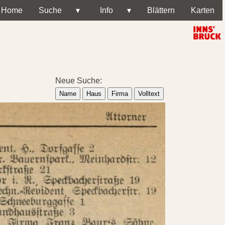
Home
Suche
▾
Info
▾
Blättern
Karten
Neue Suche:
Name
Haus
Firma
Volltext