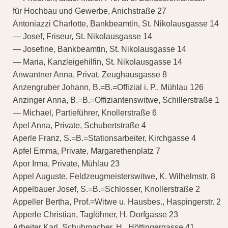
für Hochbau und Gewerbe, Anichstraße 27
Antoniazzi Charlotte, Bankbeamtin, St. Nikolausgasse 14
— Josef, Friseur, St. Nikolausgasse 14
— Josefine, Bankbeamtin, St. Nikolausgasse 14
— Maria, Kanzleigehilfin, St. Nikolausgasse 14
Anwantner Anna, Privat, Zeughausgasse 8
Anzengruber Johann, B.=B.=Offizial i. P., Mühlau 126
Anzinger Anna, B.=B.=Offiziantenswitwe, Schillerstraße 1
— Michael, Partieführer, Knollerstraße 6
Apel Anna, Private, Schubertstraße 4
Aperle Franz, S.=B.=Stationsarbeiter, Kirchgasse 4
Apfel Emma, Private, Margarethenplatz 7
Apor Irma, Private, Mühlau 23
Appel Auguste, Feldzeugmeisterswitwe, K. Wilhelmstr. 8
Appelbauer Josef, S.=B.=Schlosser, Knollerstraße 2
Appeller Bertha, Prof.=Witwe u. Hausbes., Haspingerstr. 2
Apperle Christian, Taglöhner, H. Dorfgasse 23
Arbeiter Karl, Schuhmacher, H., Höttingergasse 41