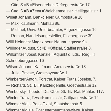
— Otto, S.=B.=Eisendreher, Defreggerstraße 17.
— Otto, S.=B.=Zentr.=Weichenmeister, Heiliggeiststr. 1.
Willeit Johann, Bankdiener, Gumpstraße 16.
— Max, Kaufmann, Mühlau 86.
— Michael, Univ.=Unterbeamter, Angerzellgasse 16.
— Roman, Handelsangestellter, Fischergasse 39.
Willi Heinrich: Magazineur, Neurauthgasse 9a.
Willinger August, St.=B.=Offizial, Stafflerstraße 8.
Willomitzer Josef, Kanzlei=Adjunkt d. Lds.=Reg., H.,
Schneeburggasse 16
Wilson Johann, Kaufmann, Amraserstraße 13.
— Julie, Private, Grasmayrstraße 1.
Wimberger Anton, Forstrat, Kaiser Franz Josefstr. 7.
— Richard, St.=B.=Kanzleigehilfe, Goethestraße 12.
Wimbersky Theodor, Dr., Ober=St.=B.=Rat, Mühlau 117.
Wimler Franz, Fzw.=Kommissär, Grillparzerstraße 12.
Wimmer Alois, Postoffizial, Staatsbahnstr. 5.
Wimmer Aloisia, Postunterbeamtenswitwe, Kaiser