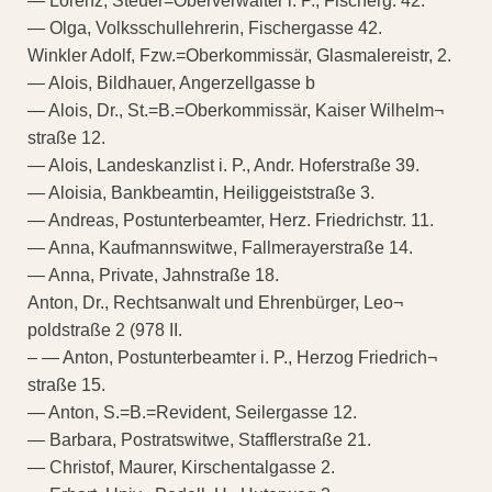
— Lorenz, Steuer=Oberverwalter i. P., Fischerg. 42.
— Olga, Volksschullehrerin, Fischergasse 42.
Winkler Adolf, Fzw.=Oberkommissär, Glasmalereistr, 2.
— Alois, Bildhauer, Angerzellgasse b
— Alois, Dr., St.=B.=Oberkommissär, Kaiser Wilhelm¬
straße 12.
— Alois, Landeskanzlist i. P., Andr. Hoferstraße 39.
— Aloisia, Bankbeamtin, Heiliggeiststraße 3.
— Andreas, Postunterbeamter, Herz. Friedrichstr. 11.
— Anna, Kaufmannswitwe, Fallmerayerstraße 14.
— Anna, Private, Jahnstraße 18.
Anton, Dr., Rechtsanwalt und Ehrenbürger, Leo¬
poldstraße 2 (978 II.
– — Anton, Postunterbeamter i. P., Herzog Friedrich¬
straße 15.
— Anton, S.=B.=Revident, Seilergasse 12.
— Barbara, Postratswitwe, Stafflerstraße 21.
— Christof, Maurer, Kirschentalgasse 2.