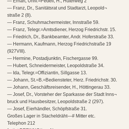
— Erhart, Univ.=Pedell, H., Huterweg 2
— Franz, Dr., Sanitätsrat und Stadtarzt, Leopold¬
straße 2 (8).
— Franz, Schuhmachermeister, Innstraße 59.
— Franz, Telegr.=Amtsdiener, Herzog Friedrichstr. 15.
— Friedrich, Dr., Bankbeamter, Andr. Hoferstraße 33.
— Hermann, Kaufmann, Herzog Friedrichstraße 19
(927VIII).
— Hermine, Postadjunktin, Fischergasse 99.
— Hubert, Schneidermeister, Leopoldstraße 34.
— Ida, Telegr.=Offiziantin, Sillgasse 13.
— Johann, St.=B.=Bediensteter, Herz. Friedrichstr. 30.
— Johann, Geschäftsreisender, H., Höttingerau 33.
— Josef, Dr., Vorsteher der Sparkasse der Stadt Inns¬
bruck und Hausbesitzer, Leopoldstraße 2 (297).
— Josef, Eierhändler, Schöpfstraße 31.
Großes Lager in Stacheldräht—# Mitter etc.
Telephon 212