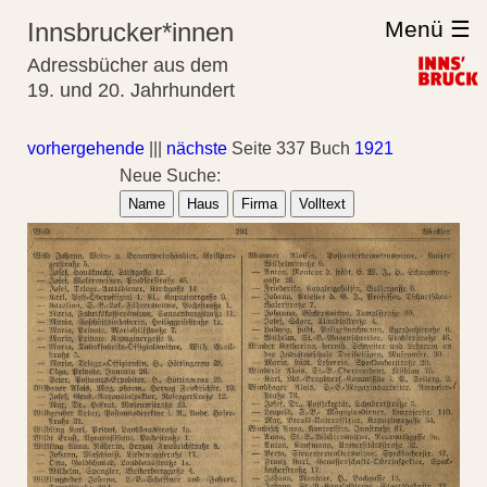
Menü ☰
Innsbrucker*innen
Adressbücher aus dem
19. und 20. Jahrhundert
vorhergehende
|||
nächste
Seite 337 Buch
1921
Neue Suche:
Name
Haus
Firma
Volltext