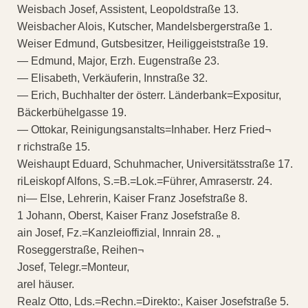
Weisbach Josef, Assistent, Leopoldstraße 13.
Weisbacher Alois, Kutscher, Mandelsbergerstraße 1.
Weiser Edmund, Gutsbesitzer, Heiliggeiststraße 19.
— Edmund, Major, Erzh. Eugenstraße 23.
— Elisabeth, Verkäuferin, Innstraße 32.
— Erich, Buchhalter der österr. Länderbank=Expositur,
Bäckerbühelgasse 19.
— Ottokar, Reinigungsanstalts=Inhaber. Herz Fried¬
r richstraße 15.
Weishaupt Eduard, Schuhmacher, Universitätsstraße 17.
riLeiskopf Alfons, S.=B.=Lok.=Führer, Amraserstr. 24.
ni— Else, Lehrerin, Kaiser Franz Josefstraße 8.
1 Johann, Oberst, Kaiser Franz Josefstraße 8.
ain Josef, Fz.=Kanzleioffizial, Innrain 28. „
Roseggerstraße, Reihen¬
Josef, Telegr.=Monteur,
arel häuser.
Realz Otto, Lds.=Rechn.=Direkto:, Kaiser Josefstraße 5.