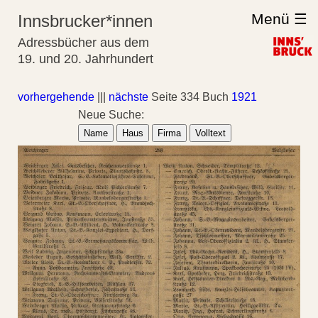
Menü ☰
Innsbrucker*innen
Adressbücher aus dem
19. und 20. Jahrhundert
vorhergehende
|||
nächste
Seite 334 Buch
1921
Neue Suche:
Name
Haus
Firma
Volltext