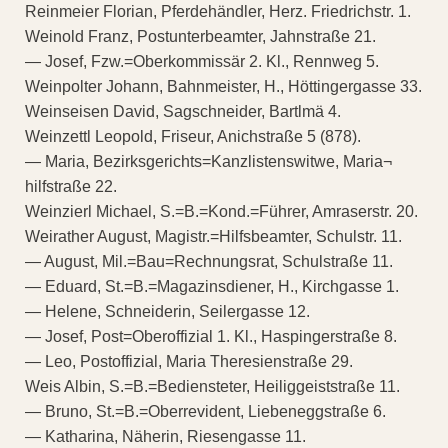
Reinmeier Florian, Pferdehändler, Herz. Friedrichstr. 1.
Weinold Franz, Postunterbeamter, Jahnstraße 21.
— Josef, Fzw.=Oberkommissär 2. Kl., Rennweg 5.
Weinpolter Johann, Bahnmeister, H., Höttingergasse 33.
Weinseisen David, Sagschneider, Bartlmä 4.
Weinzettl Leopold, Friseur, Anichstraße 5 (878).
— Maria, Bezirksgerichts=Kanzlistenswitwe, Maria¬
hilfstraße 22.
Weinzierl Michael, S.=B.=Kond.=Führer, Amraserstr. 20.
Weirather August, Magistr.=Hilfsbeamter, Schulstr. 11.
— August, Mil.=Bau=Rechnungsrat, Schulstraße 11.
— Eduard, St.=B.=Magazinsdiener, H., Kirchgasse 1.
— Helene, Schneiderin, Seilergasse 12.
— Josef, Post=Oberoffizial 1. Kl., Haspingerstraße 8.
— Leo, Postoffizial, Maria Theresienstraße 29.
Weis Albin, S.=B.=Bediensteter, Heiliggeiststraße 11.
— Bruno, St.=B.=Oberrevident, Liebeneggstraße 6.
— Katharina, Näherin, Riesengasse 11.