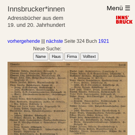
Menü ☰
Innsbrucker*innen
Adressbücher aus dem
19. und 20. Jahrhundert
vorhergehende
|||
nächste
Seite 324 Buch
1921
Neue Suche:
Name
Haus
Firma
Volltext