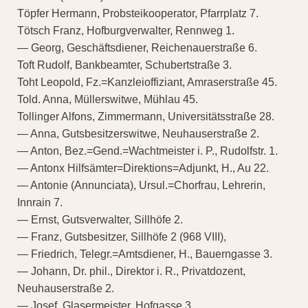
Töpfer Hermann, Probsteikooperator, Pfarrplatz 7.
Tötsch Franz, Hofburgverwalter, Rennweg 1.
— Georg, Geschäftsdiener, Reichenauerstraße 6.
Toft Rudolf, Bankbeamter, Schubertstraße 3.
Toht Leopold, Fz.=Kanzleioffiziant, Amraserstraße 45.
Told. Anna, Müllerswitwe, Mühlau 45.
Tollinger Alfons, Zimmermann, Universitätsstraße 28.
— Anna, Gutsbesitzerswitwe, Neuhauserstraße 2.
— Anton, Bez.=Gend.=Wachtmeister i. P., Rudolfstr. 1.
— Antonx Hilfsämter=Direktions=Adjunkt, H., Au 22.
— Antonie (Annunciata), Ursul.=Chorfrau, Lehrerin,
Innrain 7.
— Ernst, Gutsverwalter, Sillhöfe 2.
— Franz, Gutsbesitzer, Sillhöfe 2 (968 VIII),
— Friedrich, Telegr.=Amtsdiener, H., Bauerngasse 3.
— Johann, Dr. phil., Direktor i. R., Privatdozent,
Neuhauserstraße 2.
— Josef, Glasermeister, Hofgasse 3.