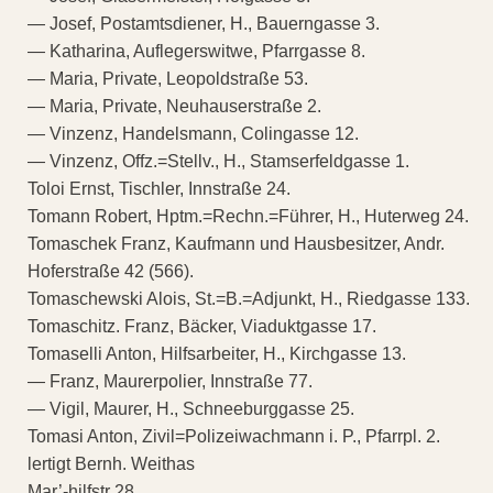
— Josef, Postamtsdiener, H., Bauerngasse 3.
— Katharina, Auflegerswitwe, Pfarrgasse 8.
— Maria, Private, Leopoldstraße 53.
— Maria, Private, Neuhauserstraße 2.
— Vinzenz, Handelsmann, Colingasse 12.
— Vinzenz, Offz.=Stellv., H., Stamserfeldgasse 1.
Toloi Ernst, Tischler, Innstraße 24.
Tomann Robert, Hptm.=Rechn.=Führer, H., Huterweg 24.
Tomaschek Franz, Kaufmann und Hausbesitzer, Andr.
Hoferstraße 42 (566).
Tomaschewski Alois, St.=B.=Adjunkt, H., Riedgasse 133.
Tomaschitz. Franz, Bäcker, Viaduktgasse 17.
Tomaselli Anton, Hilfsarbeiter, H., Kirchgasse 13.
— Franz, Maurerpolier, Innstraße 77.
— Vigil, Maurer, H., Schneeburggasse 25.
Tomasi Anton, Zivil=Polizeiwachmann i. P., Pfarrpl. 2.
lertigt Bernh. Weithas
Mar’-hilfstr 28