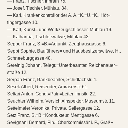
— Franz, Tischler, Innrain 75.
— Josef, Tischler, Mühlau. 84.
— Karl, Krankenkontrollor der A. A.=K.=U.=K., Höt¬
tingergasse 10.
— Karl, Kunst= und Werkzeugschlosser, Mühlau 19.
— Katharina, Tischlerswitwe, Mühlau 43.
Sepper Franz, S.=B.=Adjunkt, Zeughausgasse 6.
Seppi Sophie, Bauführers= und Hausbesitzerswitwe, H.,
Schneeburggasse 48.
Sereinig Johann, Telegr.=Unterbeamter, Reichenauer¬
straße 12.
Serpan Franz, Bankbeamter, Schidlachstr. 4.
Sesek Albert, Reisender, Amraserstr. 61.
Settari Anton, Gend.=Patr.=Leiter, Innstk. 22.
Seuchter Wilhelm, Versich.=Inspektor, Museumstr. 11.
Settelmaier Veronika, Private, Seilergasse 12.
Setz Franz, S.=B.=Kondukteur, Mentlgasse 6.
Sevignani Bernard, Fin.=Oberkommissär i. P., Graß¬