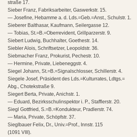
straße 17.
Sieber Franz, Fabriksarbeiter, Gaswerkstr. 15.
— Josefine, Hebamme a. d. Lds.=Geb.=Anst., Schulstr. 1.
Sieberer Balthasar, Kaufmann, Seilergasse 12.
— Tobias, St.=B.=Oberrevident, Grillparzerstr. 9.
Siebert Ludwig, Buchhalter, Goethestr. 14.
Siebler Alois, Schriftsetzer, Leopoldstr. 36.
Siebmacher Franz, Prokurist, Pechestr. 10.
— Hermine, Private, Liebeneggstr. 4.
Siegel Johann, St.=B.=Signalschlosser, Schillerstr. 4.
Siegele Josef, Präsident des Lds.=Kulturrates, Ldtgs.=
Abg., Chotekstraße 9.
Siegert Berta, Private, Anichstr. 1.
— Eduard, Bezirksschulinspektor i. P., Stafflerstr. 20.
Siegl Gottfried, S.=B.=Kondukteur, Pradlerstr. 74.
— Maria, Private, Schöpfstr. 37.
Sieglbauer Felix, Dr., Univ.=Prof., Innstr. 115
(1091 VIII).