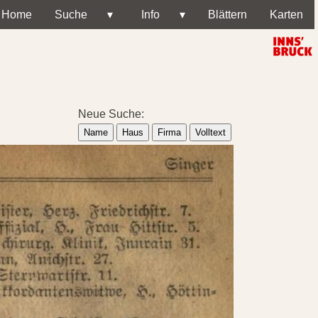
Home
Suche
▾
Info
▾
Blättern
Karten
Neue Suche:
Name
Haus
Firma
Volltext