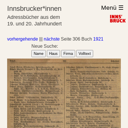
Menü ☰
Innsbrucker*innen
Adressbücher aus dem
19. und 20. Jahrhundert
vorhergehende
|||
nächste
Seite 306 Buch
1921
Neue Suche:
Name
Haus
Firma
Volltext