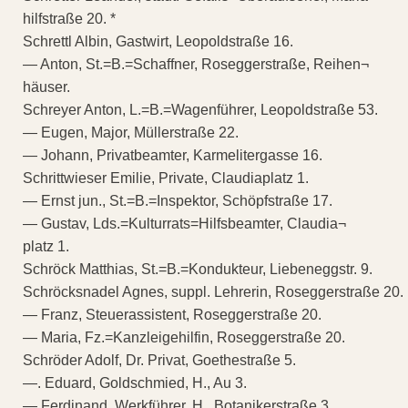
hilfstraße 20. *
Schrettl Albin, Gastwirt, Leopoldstraße 16.
— Anton, St.=B.=Schaffner, Roseggerstraße, Reihen¬
häuser.
Schreyer Anton, L.=B.=Wagenführer, Leopoldstraße 53.
— Eugen, Major, Müllerstraße 22.
— Johann, Privatbeamter, Karmelitergasse 16.
Schrittwieser Emilie, Private, Claudiaplatz 1.
— Ernst jun., St.=B.=Inspektor, Schöpfstraße 17.
— Gustav, Lds.=Kulturrats=Hilfsbeamter, Claudia¬
platz 1.
Schröck Matthias, St.=B.=Kondukteur, Liebeneggstr. 9.
Schröcksnadel Agnes, suppl. Lehrerin, Roseggerstraße 20.
— Franz, Steuerassistent, Roseggerstraße 20.
— Maria, Fz.=Kanzleigehilfin, Roseggerstraße 20.
Schröder Adolf, Dr. Privat, Goethestraße 5.
—. Eduard, Goldschmied, H., Au 3.
— Ferdinand, Werkführer, H., Botanikerstraße 3.