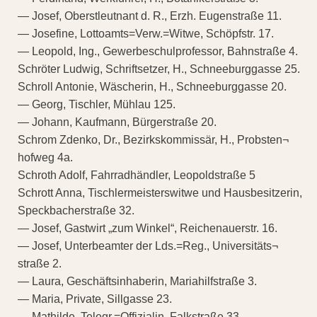
— Josef, Oberstleutnant d. R., Erzh. Eugenstraße 11.
— Josefine, Lottoamts=Verw.=Witwe, Schöpfstr. 17.
— Leopold, Ing., Gewerbeschulprofessor, Bahnstraße 4.
Schröter Ludwig, Schriftsetzer, H., Schneeburggasse 25.
Schroll Antonie, Wäscherin, H., Schneeburggasse 20.
— Georg, Tischler, Mühlau 125.
— Johann, Kaufmann, Bürgerstraße 20.
Schrom Zdenko, Dr., Bezirkskommissär, H., Probsten¬
hofweg 4a.
Schroth Adolf, Fahrradhändler, Leopoldstraße 5
Schrott Anna, Tischlermeisterswitwe und Hausbesitzerin,
Speckbacherstraße 32.
— Josef, Gastwirt „zum Winkel“, Reichenauerstr. 16.
— Josef, Unterbeamter der Lds.=Reg., Universitäts¬
straße 2.
— Laura, Geschäftsinhaberin, Mariahilfstraße 3.
— Maria, Private, Sillgasse 23.
— Mathilde, Telegr.=Offizialin, Falkstraße 33.