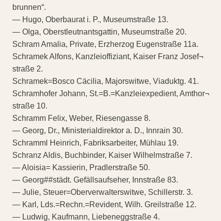
brunnen“.
— Hugo, Oberbaurat i. P., Museumstraße 13.
— Olga, Oberstleutnantsgattin, Museumstraße 20.
Schram Amalia, Private, Erzherzog Eugenstraße 11a.
Schramek Alfons, Kanzleioffiziant, Kaiser Franz Josef¬
straße 2.
Schramek=Bosco Cäcilia, Majorswitwe, Viaduktg. 41.
Schramhofer Johann, St.=B.=Kanzleiexpedient, Amthor¬
straße 10.
Schramm Felix, Weber, Riesengasse 8.
— Georg, Dr., Ministerialdirektor a. D., Innrain 30.
Schramml Heinrich, Fabriksarbeiter, Mühlau 19.
Schranz Aldis, Buchbinder, Kaiser Wilhelmstraße 7.
— Aloisia= Kassierin, Pradlerstraße 50.
— Georg##städt. Gefällsaufseher, Innstraße 83.
— Julie, Steuer=Oberverwalterswitwe, Schillerstr. 3.
— Karl, Lds.=Rechn.=Revident, Wilh. Greilstraße 12.
— Ludwig, Kaufmann, Liebeneggstraße 4.