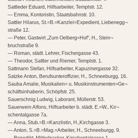
Sattleder Eduard, Hilfsarbeiter, Templstr. 12.
— Emma, Kontoristin, Staatsbahnstr. 10.
Sattler Hilarus, St.=B.=Kanzlei=Expedient, Liebenegg¬
straße 12.
— Peter, Gastwirt „Zum Oelberg=Hof“, H., Stein¬
bruchstraße 9.
— Roman, städt. Lehrer, Fischergasse 43.
— Theodor, Sattler und Riemer, Templstr. 1.
Sattmann Stefan, Hilfsarbeiter, Kapuzinergasse 32.
Satzke Anton, Berufsunteroffizier, H., Schneeburgg. 16.
Sauba Amalie, Musikalien= u. Musikinstrumenten=Ge¬
schäftsinhaberin, Schöpfstr. 25.
Sauerschnig Ludwig, Laborant, Müllerstr. 53.
Sauerwein Alfons, Hilfsarbeiter b. städt. E.=W., Kir¬
schentalgasse 7a.
— Anna, Stub.=B.=Kanzlistin, H.,Kirchgasse 3.
— Anton, S.=B.=Mag.=Arbeiter, H., Schneeburgg. 9.
— Benedikt, Möbelpacker, Kirschentalgasse 1.