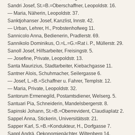
Sandri Josef, St.=B.=Oberschaffner, Leopoldstr. 16.
— Maria, Näherin, Leopoldstr. 37.
Sanktjohanser Josef, Kanzlist, Innstr. 42.
— Urban, Lehrer, H., Probstenhofweg 11.
Sannicolo Anna, Bedienerin, Pradlerstr. 69.
Sannikolo Dominikus, O.=L.=G.=Rat i. P., Müllerstr. 29.
Sanoll Josef, Hilfsarbeiter, Freisingstr. 5.
— Josefine, Private, Leopoldstr. 13.
Santa Maurizius, Stadtarbeiter, Kiebachgasse 11.
Santner Alois, Schuhmacher, Seilergasse 6.
— Josef, L.=B.=Schaffner u. Fahrer, Templstr. 12.
— Maria, Private, Leopoldstr. 32.
Santorum Ermenegild, Postamtsdiener, Welserg. 5.
Santuari Pia, Schneiderin, Mandelsbergerstr. 8.
Sapinski Johann, St.=B.=Oberrevident, Claudiaplatz 2.
Sappel Anna, Stickerin, Universitätsstr. 21.
Sapper Karl, S.=B.=Kondukteur, H., Dorfgasse 7.
Sappl Andrä, Oekonomiepächter, Wiltenberg 14.