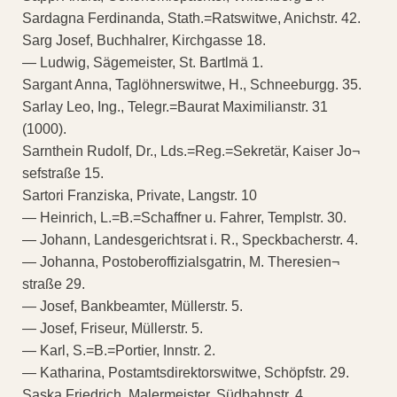
Sardagna Ferdinanda, Stath.=Ratswitwe, Anichstr. 42.
Sarg Josef, Buchhalrer, Kirchgasse 18.
— Ludwig, Sägemeister, St. Bartlmä 1.
Sargant Anna, Taglöhnerswitwe, H., Schneeburgg. 35.
Sarlay Leo, Ing., Telegr.=Baurat Maximilianstr. 31
(1000).
Sarnthein Rudolf, Dr., Lds.=Reg.=Sekretär, Kaiser Jo¬
sefstraße 15.
Sartori Franziska, Private, Langstr. 10
— Heinrich, L.=B.=Schaffner u. Fahrer, Templstr. 30.
— Johann, Landesgerichtsrat i. R., Speckbacherstr. 4.
— Johanna, Postoberoffizialsgatrin, M. Theresien¬
straße 29.
— Josef, Bankbeamter, Müllerstr. 5.
— Josef, Friseur, Müllerstr. 5.
— Karl, S.=B.=Portier, Innstr. 2.
— Katharina, Postamtsdirektorswitwe, Schöpfstr. 29.
Saska Friedrich, Malermeister, Südbahnstr. 4.