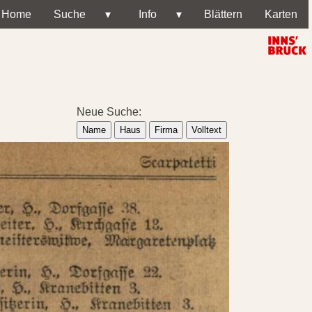
Home
Suche
▾
Info
▾
Blättern
Karten
Neue Suche:
Name
Haus
Firma
Volltext