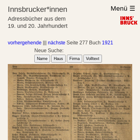
Menü ☰
Innsbrucker*innen
Adressbücher aus dem
19. und 20. Jahrhundert
vorhergehende
|||
nächste
Seite 277 Buch
1921
Neue Suche:
Name
Haus
Firma
Volltext