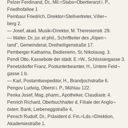
Pelzer Ferdinand, Dr., Mil.=Stabs=Obertierarzt i. P.,
Friedhofallee 1
Pembaur Friedrich, Direktor=Stellvertreter, Viller¬
berg 2.
— Josef, akad. Musik=Direktor, M. Theresienstr. 29.
— Walter, Dr. jur. et phil., Schriftleiter des „Alpen¬
land", Gemeinderat, Dreiheiligenstraße 17.
Pemberger Katharina, Bedienerin, St. Nikolausg. 3.
Pendl Otto, Kassebote der städt. E.=W., Schlossergasse 3.
Penetzdorfer Franz, Postunterbeamter, H., Untere Feld¬
gasse 1 b.
— Karl, Postamtsexpeditor, H., Brandjochstraße 6.
Pengov Ludwig, Oberst i. P., Mühlau 122.
Penka Josef, Mag. pharm., Apotheker, Claudiastr. 4.
Penrich Richard, Oberbuchhalter d. Filiale der Anglo¬
österr. Bank, Liebeneggstraße 4,
Pensch Rudolf, Dr., Präsident d. Fin.=Lds.=Direktion,
Akademiestraße 1.