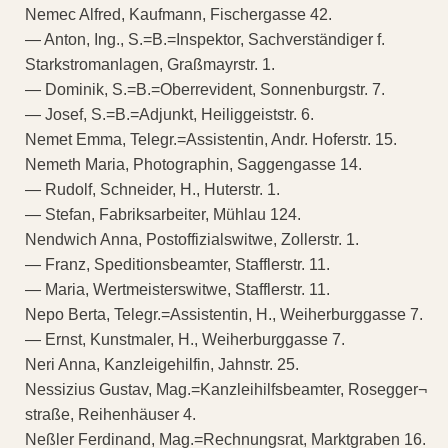
Nemec Alfred, Kaufmann, Fischergasse 42.
— Anton, Ing., S.=B.=Inspektor, Sachverständiger f.
Starkstromanlagen, Graßmayrstr. 1.
— Dominik, S.=B.=Oberrevident, Sonnenburgstr. 7.
— Josef, S.=B.=Adjunkt, Heiliggeiststr. 6.
Nemet Emma, Telegr.=Assistentin, Andr. Hoferstr. 15.
Nemeth Maria, Photographin, Saggengasse 14.
— Rudolf, Schneider, H., Huterstr. 1.
— Stefan, Fabriksarbeiter, Mühlau 124.
Nendwich Anna, Postoffizialswitwe, Zollerstr. 1.
— Franz, Speditionsbeamter, Stafflerstr. 11.
— Maria, Wertmeisterswitwe, Stafflerstr. 11.
Nepo Berta, Telegr.=Assistentin, H., Weiherburggasse 7.
— Ernst, Kunstmaler, H., Weiherburggasse 7.
Neri Anna, Kanzleigehilfin, Jahnstr. 25.
Nessizius Gustav, Mag.=Kanzleihilfsbeamter, Rosegger¬
straße, Reihenhäuser 4.
Neßler Ferdinand, Mag.=Rechnungsrat, Marktgraben 16.