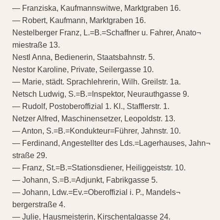
— Franziska, Kaufmannswitwe, Marktgraben 16.
— Robert, Kaufmann, Marktgraben 16.
Nestelberger Franz, L.=B.=Schaffner u. Fahrer, Anato¬
miestraße 13.
Nestl Anna, Bedienerin, Staatsbahnstr. 5.
Nestor Karoline, Private, Seilergasse 10.
— Marie, städt. Sprachlehrerin, Wilh. Greilstr. 1a.
Netsch Ludwig, S.=B.=Inspektor, Neurauthgasse 9.
— Rudolf, Postoberoffizial 1. Kl., Stafflerstr. 1.
Netzer Alfred, Maschinensetzer, Leopoldstr. 13.
— Anton, S.=B.=Kondukteur=Führer, Jahnstr. 10.
— Ferdinand, Angestellter des Lds.=Lagerhauses, Jahn¬
straße 29.
— Franz, St.=B.=Stationsdiener, Heiliggeiststr. 10.
— Johann, S.=B.=Adjunkt, Fabrikgasse 5.
— Johann, Ldw.=Ev.=Oberoffizial i. P., Mandels¬
bergerstraße 4.
— Julie, Hausmeisterin, Kirschentalgasse 24.