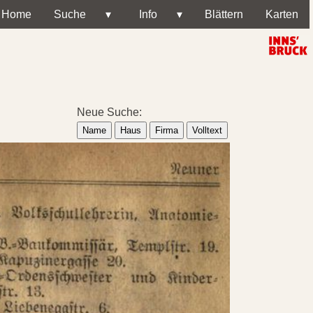
Home
Suche
▾
Info
▾
Blättern
Karten
Neue Suche:
Name
Haus
Firma
Volltext