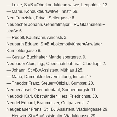
— Luzie, S.=B.=Oberkondukteurswitwe, Leopoldstr. 13,
— Marie, Kondukteurswitwe, Innstr. 59.
Neu Franziska, Privat, Seilergasse 6.
Neubacher Johann, Generalmajor i. R., Glasmalerei¬
straße 6.
— Rudolf, Kaufmann, Anichstr. 3.
Neubarth Eduard, S.=B.=Lokomotivführer=Anwärter,
Karmelitergasse 8.
— Gustav, Buchhalter, Mandelsbergerstr. 9.
Neubauer Alois, Ing., Oberstaatsbahnrat, Claudiapl. 2.
— Johann, St.=B.=Assistent, Mühlau 125.
— Maria, Damenkleidervermittlung, Innrain 17.
— Theodor Franz, Steuer=Offizial, Gumpstr. 20.
Neuber Josef, Oberindentant, Sonnenburgstr. 11.
Neuböck Karl, Obsthändler, Herz. Friedrichstr. 30.
Neudel Eduard, Braumeister, Grillparzerstr. 7.
Neugebauer Franz, St.=B.=Assistent, Viaduktgasse 29.
— Hedwig, St.=B.=Assistentin, Viaduktgasse 29.