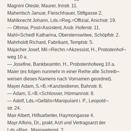
Magnini Oreste, Maurer, Innstr. 11.
Maheritsch Januar, Fleischhauer, Stiftgasse 2.
Mahlknecht Johann, Lds.=Reg.=Offizial, Anichstr. 19.
— Othmar, Post=Assistent, Andr. Hoferstr. 11.
Mahl=Schedl Katharina, Oberstenswitwe, Schöpfstr. 2.
Mahrholdt Richard, Fabrikant, Templstr. 5.
Majacher Josef, Mil.=Rechn.=Akzessist, H., Probstenhof¬
weg 10 a.
— Josefine, Bankbeamtin, H., Probstenhofweg 10 a.
Maier (es folgen nunmehr in einer Reihe alle Schreib¬
weisen dieses Namens nach Vornamen geordnet).
Mayer Adam, S.=B.=Kanzleidiener, Bahnstr. 6.
— Adam, S.=B.=Schlosser, Hörmannstr. 8.
— Adolf, Lds.=Gefälls=Manipulant i. P., Leopold¬
str. 24.
Mair Albert, Hilfsarbeiter, Haymongasse 4.
Mayr Alfons, Dr., prakt. Arzt und Vertragsarzt der
Lds.=Reg., Margaretenpl. 2.