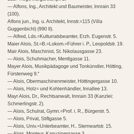
— Alfons, Ing., Architekt und Baumeister, Innrain 33
(100).
Alfons jun., Ing. u. Architekt, Innstr.=115 (Villa
Guggenbichl) (990 II).
— Alfred, Lds.=Kulturratsbeamter, Erzh. Eugenstr. 5.
Maier Alois, St.=B.=Lokom.=Führer i. P., Leopoldstr. 19.
Mair Alois, Maschinist, St. Nikolausgasse 23.
— Alois, Schuhmacher, Mentlgasse 11.
Mayer Alois, Musikpädagoge und Tonkünstler, Hötting,
Fürstenweg 9.“
— Alois, Obermaschinenmeister, Höttingergasse 10.
— Alois, Holz= und Kohlenhändler, Innallee 13.
Mayr Alois, Dr., Rechtsanwalt, Innrain 33 (Kanzlei:
Schmerlingstr. 2).
— Alois, Schulrat, Gymn.=Prof. i. R., Bürgerstr. 5.
— Alois, Privat, Stiftgasse 5.
— Alois, Univ.=Unterbeamter, H.. Sternwartstr. 15.
— Alois, Monteur, Kapuzinergasse 3.