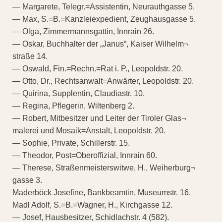
— Margarete, Telegr.=Assistentin, Neurauthgasse 5.
— Max, S.=B.=Kanzleiexpedient, Zeughausgasse 5.
— Olga, Zimmermannsgattin, Innrain 26.
— Oskar, Buchhalter der „Janus“, Kaiser Wilhelm¬
straße 14.
— Oswald, Fin.=Rechn.=Rat i. P., Leopoldstr. 20.
— Otto, Dr., Rechtsanwalt=Anwärter, Leopoldstr. 20.
— Quirina, Supplentin, Claudiastr. 10.
— Regina, Pflegerin, Wiltenberg 2.
— Robert, Mitbesitzer und Leiter der Tiroler Glas¬
malerei und Mosaik=Anstalt, Leopoldstr. 20.
— Sophie, Private, Schillerstr. 15.
— Theodor, Post=Oberoffizial, Innrain 60.
— Therese, Straßenmeisterswitwe, H., Weiherburg¬
gasse 3.
Maderböck Josefine, Bankbeamtin, Museumstr. 16.
Madl Adolf, S.=B.=Wagner, H., Kirchgasse 12.
— Josef, Hausbesitzer, Schidlachstr. 4 (582).