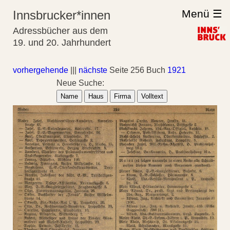
Menü ☰
Innsbrucker*innen
Adressbücher aus dem
19. und 20. Jahrhundert
vorhergehende
|||
nächste
Seite 256 Buch
1921
Neue Suche:
Name
Haus
Firma
Volltext