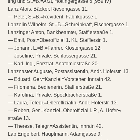
ting und St.=B.=Arzt, Höttingergasse 6 (959 IV)
Lanz Alois, Bäcker, Riesengasse 11.
— Peter, S.=B.=Revident, Fabrikgasse 1
Lanzelin Wilhelm, St.=B.=Schreibkraft, Fischergasse 1.
Lanzinger Anton, Bankbeamter, Stafflerstraße 1.
— Emil, Post=Oberoffizial 1. Kl., Stafflerstr. 1.
— Johann, L.=B.=Fahrer, Klostergasse 12.
— Josefine, Private, Schlossergasse 21.
— Karl, Ing., Forstrat, Anatomiestraße 20.
Lanznaster Auguste, Postassistentin, Andr. Hoferstr. 13.
— Eduard, Ger.=Kanzlei=Vorsteher, Innrain 42.
— Filomena, Bedienerin, Stafflerstraße 21.
— Karolina, Private, Speckbacherstraße 1.
— Laura, Telegr.=Oberoffizialin, Andr. Hoferstr. 13.
— Robert, Ger.=Kanzlei=Oberoffizial i. P., A. Hofer¬
straße 13.
— Therese, Telegr.=Assistentin, Innrain 42.
Lap Engelbert, Hauptmann, Adamgasse 9.