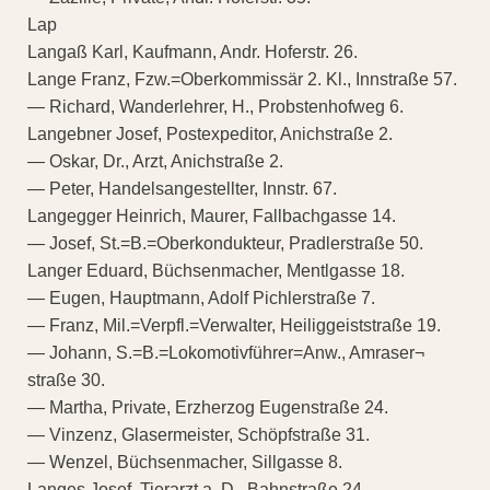
Lap
Langaß Karl, Kaufmann, Andr. Hoferstr. 26.
Lange Franz, Fzw.=Oberkommissär 2. Kl., Innstraße 57.
— Richard, Wanderlehrer, H., Probstenhofweg 6.
Langebner Josef, Postexpeditor, Anichstraße 2.
— Oskar, Dr., Arzt, Anichstraße 2.
— Peter, Handelsangestellter, Innstr. 67.
Langegger Heinrich, Maurer, Fallbachgasse 14.
— Josef, St.=B.=Oberkondukteur, Pradlerstraße 50.
Langer Eduard, Büchsenmacher, Mentlgasse 18.
— Eugen, Hauptmann, Adolf Pichlerstraße 7.
— Franz, Mil.=Verpfl.=Verwalter, Heiliggeiststraße 19.
— Johann, S.=B.=Lokomotivführer=Anw., Amraser¬
straße 30.
— Martha, Private, Erzherzog Eugenstraße 24.
— Vinzenz, Glasermeister, Schöpfstraße 31.
— Wenzel, Büchsenmacher, Sillgasse 8.
Langes Josef, Tierarzt a. D., Bahnstraße 24.