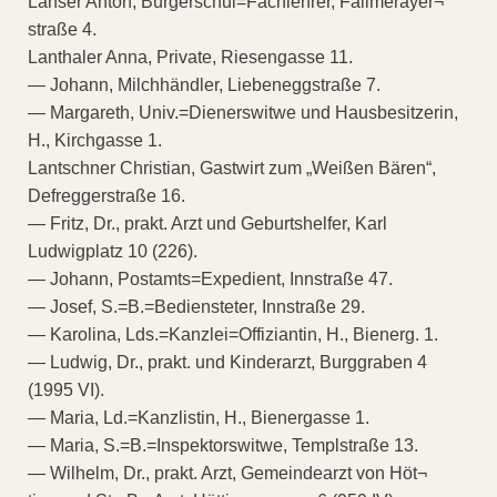
Lanser Anton, Bürgerschul=Fachlehrer, Fallmerayer¬
straße 4.
Lanthaler Anna, Private, Riesengasse 11.
— Johann, Milchhändler, Liebeneggstraße 7.
— Margareth, Univ.=Dienerswitwe und Hausbesitzerin,
H., Kirchgasse 1.
Lantschner Christian, Gastwirt zum „Weißen Bären“,
Defreggerstraße 16.
— Fritz, Dr., prakt. Arzt und Geburtshelfer, Karl
Ludwigplatz 10 (226).
— Johann, Postamts=Expedient, Innstraße 47.
— Josef, S.=B.=Bediensteter, Innstraße 29.
— Karolina, Lds.=Kanzlei=Offiziantin, H., Bienerg. 1.
— Ludwig, Dr., prakt. und Kinderarzt, Burggraben 4
(1995 VI).
— Maria, Ld.=Kanzlistin, H., Bienergasse 1.
— Maria, S.=B.=Inspektorswitwe, Templstraße 13.
— Wilhelm, Dr., prakt. Arzt, Gemeindearzt von Höt¬