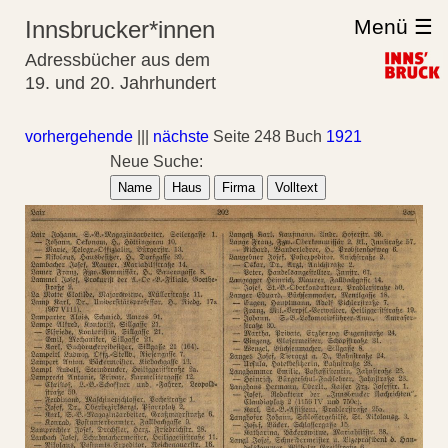
Menü ☰
Innsbrucker*innen
Adressbücher aus dem
19. und 20. Jahrhundert
vorhergehende
|||
nächste
Seite 248 Buch
1921
Neue Suche:
Name
Haus
Firma
Volltext