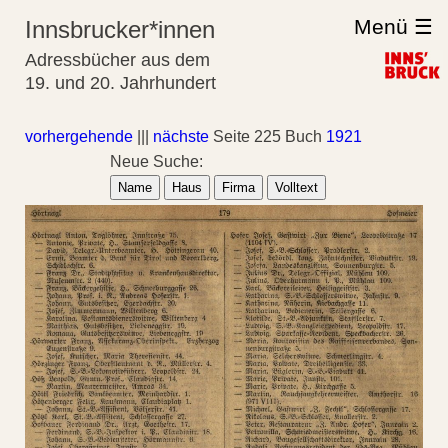
Menü ☰
Innsbrucker*innen
Adressbücher aus dem
19. und 20. Jahrhundert
vorhergehende
|||
nächste
Seite 225 Buch
1921
Neue Suche:
Name
Haus
Firma
Volltext