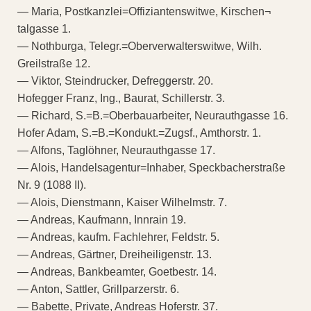
— Maria, Postkanzlei=Offiziantenswitwe, Kirschen¬
talgasse 1.
— Nothburga, Telegr.=Oberverwalterswitwe, Wilh.
Greilstraße 12.
— Viktor, Steindrucker, Defreggerstr. 20.
Hofegger Franz, Ing., Baurat, Schillerstr. 3.
— Richard, S.=B.=Oberbauarbeiter, Neurauthgasse 16.
Hofer Adam, S.=B.=Kondukt.=Zugsf., Amthorstr. 1.
— Alfons, Taglöhner, Neurauthgasse 17.
— Alois, Handelsagentur=Inhaber, Speckbacherstraße
Nr. 9 (1088 II).
— Alois, Dienstmann, Kaiser Wilhelmstr. 7.
— Andreas, Kaufmann, Innrain 19.
— Andreas, kaufm. Fachlehrer, Feldstr. 5.
— Andreas, Gärtner, Dreiheiligenstr. 13.
— Andreas, Bankbeamter, Goetbestr. 14.
— Anton, Sattler, Grillparzerstr. 6.
— Babette, Private, Andreas Hoferstr. 37.