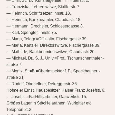
— Emil, St.=B.=Kunzleigehilfe, H., Huterstr. 2.
— Franziska, Lehrerswitwe, Stafflerstr. 7.
— Heinrich, Schriftsetzer, Innstr. 18.
— Heinrich, Bankbeamter, Claudiastr. 18.
— Hermann, Drechsler, Schlossergasse 8.
— Karl, Spengler, Innstr. 75.
— Maria, Telegr.=Offizialin, Fischergasse 39.
— Maria, Kanzlei=Direktorswitwe, Fischergasse 39.
— Mathilde, Bankbeamtenswitwe, Claudiastr. 20.
— Michael, Dr., S. J., Univ.=Prof., Tschurtschenthaler¬
straße 7.
— Moritz, St.=B.=Oberinspektor f. P., Speckbacher¬
straße 21.
— Rudolf, Oberlellner, Defreggerstr. 36.
Hofmeier Ernst, Hausbesitzer, Kaiser Franz Josefstr. 6.
— Josef, L.=B.=Hilfsarbeiter, Gaswerkstr. 15.
Größes Läger in StäcHelarähten, Wurigitter etc.
Telephon 212