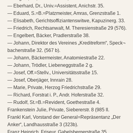
— Eberhard, Dr., Univ.=Assistent, Anichstr. 35.
— Eduard, S.=B.=Platzmeister, Amras, Grenzstraße 1.
— Elisabeth, Gerichtsoffiziantenswitwe, Kapuzinerg. 33.
— Friedrich, Rechtsanwalt, M. Theresienstraße 29 (576).
— Engelbert, Bäcker, Pradlerstraße 38.
— Johann, Direktor des Vereines „Kreditreform“, Speck¬
bacherstraße 32. (567 b).
— Johann, Bäckermeister, Anatomiestraße 22.
— Johann, Trödler, Liebeneggstraße 2 g.
— Josef, Off.=Stellv., Universitätsstraße 15.
— Josef, Oberjäger, Innrain 28.
— Marie, Private, Herzog Friedrichstraße 29.
— Richard, Forstrat i. P., Andr. Hoferstraße 32.
— Rudolf, St.=B.=Revident, Goethestraße 4.
Frankenstein Julie, Private, Siebererstr. 8 (985 II.
Frankl Karl, Vorstand der General=Repräsentanz „Der
Anker“, Landhausstraße 3 (323b).
Franz Heinrich, Friseur, Gabelsbergerstraße 35.