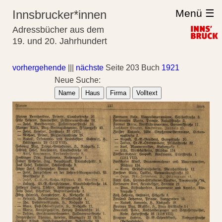
Menü ☰
Innsbrucker*innen
Adressbücher aus dem
19. und 20. Jahrhundert
vorhergehende
|||
nächste
Seite 203 Buch
1921
Neue Suche:
Name
Haus
Firma
Volltext