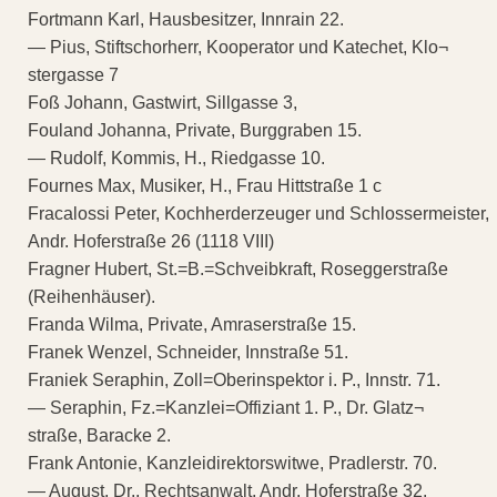
Fortmann Karl, Hausbesitzer, Innrain 22.
— Pius, Stiftschorherr, Kooperator und Katechet, Klo¬
stergasse 7
Foß Johann, Gastwirt, Sillgasse 3,
Fouland Johanna, Private, Burggraben 15.
— Rudolf, Kommis, H., Riedgasse 10.
Fournes Max, Musiker, H., Frau Hittstraße 1 c
Fracalossi Peter, Kochherderzeuger und Schlossermeister,
Andr. Hoferstraße 26 (1118 VIII)
Fragner Hubert, St.=B.=Schveibkraft, Roseggerstraße
(Reihenhäuser).
Franda Wilma, Private, Amraserstraße 15.
Franek Wenzel, Schneider, Innstraße 51.
Franiek Seraphin, Zoll=Oberinspektor i. P., Innstr. 71.
— Seraphin, Fz.=Kanzlei=Offiziant 1. P., Dr. Glatz¬
straße, Baracke 2.
Frank Antonie, Kanzleidirektorswitwe, Pradlerstr. 70.
— August, Dr., Rechtsanwalt, Andr. Hoferstraße 32.