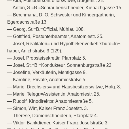
— Afra, Postoberkontrollorswitwe, Bürgerstr. 22.
— Anton, S.=B.=Schraubenschneider, Kiebachgasse 15.
— Berchmana, D. O. Schwester und Kindergärtnerin,
Egerdachstraße 13.
— Georg, St.=B.=Offizial, Mühlau 108.
— Gottfried, Postunterbeamter, Anatomiestr. 25.
— Josef, Realitäten= und Hypothekenverkehrsbüro=In¬
haber, Anichstraße 3 (129).
— Josef, Probsteisekretär, Pfarrplatz 5.
— Josef, St.=B.=Kondukteur, Sonnenburgstraße 22.
— Josefine, Verkäuferin, Mentlgasse 9.
— Karoline, Private, Anatomiestraße 5.
— Marie, Drechslers= und Hausbesitzerswitwe, Hofg. 8.
— Marie, Telegr.=Assistentin, Anatomiestr. 25.
— Rudolf, Kinodirektor, Anatomiestraße 5.
— Simon, Wirt, Kaiser Franz Josefstr. 3.
— Therese, Damenschneiderin, Pfarrplatz 4.
— Viktor, Bankdiener, Kaiser Franz Josefstraße 3