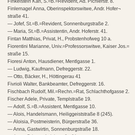
Finkelstein Karl, S.=B.=Revident, Ad. Pichlerstr. 8.
Finlernagel Anna, Oberinspektorswitwe, Andr. Hofer¬
straße 41.
— Jofef, St.=B.=Revident, Sonnenburgstraße 2.
— Maria, St.=B.=Assistentin, Andr. Hoferstr. 41.
Fintan Matthias, Privat, H., Probstenhofweg 10 a.
Fiorentini Marianne, Univ.=Professorswitwe, Kaiser Jos.=
straße 15.
Fioresi Anton, Hausdiener, Mentlgasse 1.
— Ludwig, Kaufmann, Defreggerstr. 22.
— Otto, Bäcker, H., Höttingerau 41
Fivrioli Walter, Bankbeamter, Defreggerstr. 16.
Fischbach Rudolf, Mil.=Rechn.=Rat, Schlachthofgasse 2.
Fischer Adele, Private, Templstraße 19.
— Adolf, S.=B.=Assistent, Mentlgasse 10.
— Alois, Handelsmann, Heiliggeiststraße 8 (245).
— Aloisia, Postmeisterin, Bürgerstraße 36.
— Anna, Gastwirtin, Sonnenburgstraße 18.