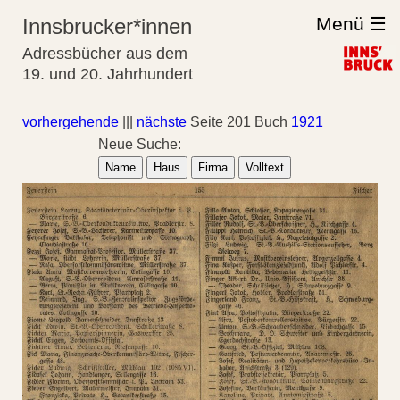
Menü ☰
Innsbrucker*innen
Adressbücher aus dem
19. und 20. Jahrhundert
vorhergehende
|||
nächste
Seite 201 Buch
1921
Neue Suche:
Name
Haus
Firma
Volltext