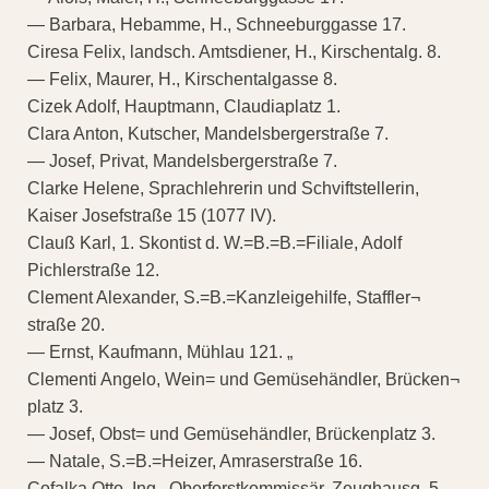
— Barbara, Hebamme, H., Schneeburggasse 17.
Ciresa Felix, landsch. Amtsdiener, H., Kirschentalg. 8.
— Felix, Maurer, H., Kirschentalgasse 8.
Cizek Adolf, Hauptmann, Claudiaplatz 1.
Clara Anton, Kutscher, Mandelsbergerstraße 7.
— Josef, Privat, Mandelsbergerstraße 7.
Clarke Helene, Sprachlehrerin und Schviftstellerin,
Kaiser Josefstraße 15 (1077 IV).
Clauß Karl, 1. Skontist d. W.=B.=B.=Filiale, Adolf
Pichlerstraße 12.
Clement Alexander, S.=B.=Kanzleigehilfe, Staffler¬
straße 20.
— Ernst, Kaufmann, Mühlau 121. „
Clementi Angelo, Wein= und Gemüsehändler, Brücken¬
platz 3.
— Josef, Obst= und Gemüsehändler, Brückenplatz 3.
— Natale, S.=B.=Heizer, Amraserstraße 16.
Cofalka Otto, Ing., Oberforstkommissär, Zeughausg. 5.