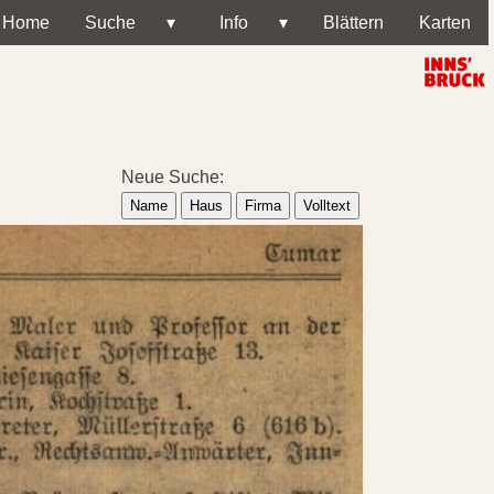
Home
Suche
▾
Info
▾
Blättern
Karten
Neue Suche:
Name
Haus
Firma
Volltext