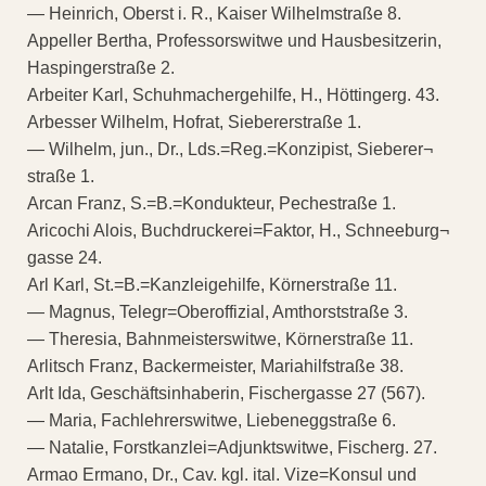
— Heinrich, Oberst i. R., Kaiser Wilhelmstraße 8.
Appeller Bertha, Professorswitwe und Hausbesitzerin,
Haspingerstraße 2.
Arbeiter Karl, Schuhmachergehilfe, H., Höttingerg. 43.
Arbesser Wilhelm, Hofrat, Siebererstraße 1.
— Wilhelm, jun., Dr., Lds.=Reg.=Konzipist, Sieberer¬
straße 1.
Arcan Franz, S.=B.=Kondukteur, Pechestraße 1.
Aricochi Alois, Buchdruckerei=Faktor, H., Schneeburg¬
gasse 24.
Arl Karl, St.=B.=Kanzleigehilfe, Körnerstraße 11.
— Magnus, Telegr=Oberoffizial, Amthorststraße 3.
— Theresia, Bahnmeisterswitwe, Körnerstraße 11.
Arlitsch Franz, Backermeister, Mariahilfstraße 38.
Arlt Ida, Geschäftsinhaberin, Fischergasse 27 (567).
— Maria, Fachlehrerswitwe, Liebeneggstraße 6.
— Natalie, Forstkanzlei=Adjunktswitwe, Fischerg. 27.
Armao Ermano, Dr., Cav. kgl. ital. Vize=Konsul und