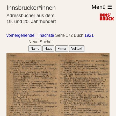
Menü ☰
Innsbrucker*innen
Adressbücher aus dem
19. und 20. Jahrhundert
vorhergehende
|||
nächste
Seite 172 Buch
1921
Neue Suche:
Name
Haus
Firma
Volltext