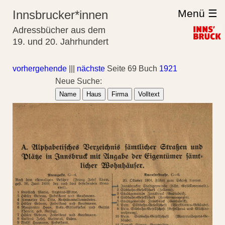
Menü ☰
Innsbrucker*innen
Adressbücher aus dem
19. und 20. Jahrhundert
vorhergehende
|||
nächste
Seite 69 Buch
1921
Neue Suche:
Name
Haus
Firma
Volltext