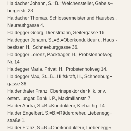
Haidacher Johann, S.=B.=Weichensteller, Gabels¬
bergerstr. 23.
Haidacher Thomas, Schlossermeister und Hausbes.,
Neurauthgasse 4.
Haidegger Georg, Dienstmann, Seilergasse 16.
Haidegger Johann, St.=B.=Oberkondukteur u. Haus¬
besitzer, H., Schneeburggasse 36.
Haidegger Lorenz, Packträger, H., Probstenhofweg
Nr. 14
Haidegger Maria, Privat, H., Probstenhofweg 14.
Haidegger Max, St.=B.=Hilfskraft, H., Schneeburg¬
gasse 36.
Haidenthaler Franz, Oberinspektor der k. k. priv.
österr.=ungar. Bank i. P., Maximilianstr. 7.
Haider Andrä, S.=B.=Kondukteur, Kiebachg. 14.
Haider Engelbert, S.=B.=Räderdreher, Liebenegg¬
straße 1.
Haider Franz, S.=B.=Oberkondukteur, Liebenegg¬