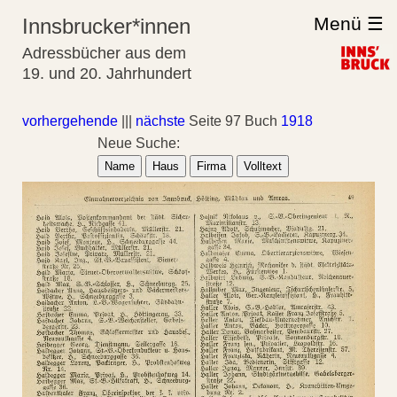
Menü ☰
Innsbrucker*innen
Adressbücher aus dem
19. und 20. Jahrhundert
vorhergehende
|||
nächste
Seite 97 Buch
1918
Neue Suche:
Name
Haus
Firma
Volltext