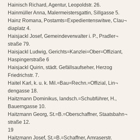
Hainisch Richard, Agentur, Leopoldstr. 26.
Hainmüller Anna, Malermeistersgattin, Sillgasse 5.
Hainz Romana, Postamts=Expedientenswitwe, Clau¬
diaplatz 4.
Haisjackl Josef, Gemeindeverwalter i. P., Pradler¬
straße 79.
Haisjackl Ludwig, Gerichts=Kanzlei=Ober=Offiziant,
Haspingerstraße 6
Haisjackl Quirin, städt. Gefällsaufseher, Herzog
Friedrichstr. 7.
Haitel Karl, k. u. k. Mil.=Bau=Rechn.=Offizial, Lin¬
dengasse 18.
Haitzmann Dominikus, landsch.=Schubführer, H.,
Bauerngasse 10.
Haitzmann Georg, St.=B.=Oberschaffner, Staatsbahn¬
straße 12.
19
Haitzmann Josef, St.=B.=Schaffner, Amraserstr.