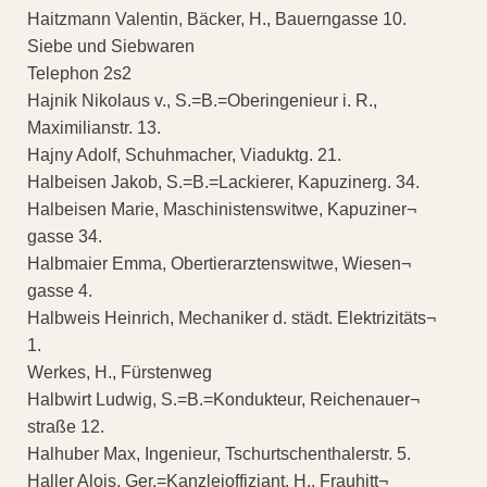
Haitzmann Valentin, Bäcker, H., Bauerngasse 10.
Siebe und Siebwaren
Telephon 2s2
Hajnik Nikolaus v., S.=B.=Oberingenieur i. R.,
Maximilianstr. 13.
Hajny Adolf, Schuhmacher, Viaduktg. 21.
Halbeisen Jakob, S.=B.=Lackierer, Kapuzinerg. 34.
Halbeisen Marie, Maschinistenswitwe, Kapuziner¬
gasse 34.
Halbmaier Emma, Obertierarztenswitwe, Wiesen¬
gasse 4.
Halbweis Heinrich, Mechaniker d. städt. Elektrizitäts¬
1.
Werkes, H., Fürstenweg
Halbwirt Ludwig, S.=B.=Kondukteur, Reichenauer¬
straße 12.
Halhuber Max, Ingenieur, Tschurtschenthalerstr. 5.
Haller Alois, Ger.=Kanzleioffiziant, H., Frauhitt¬