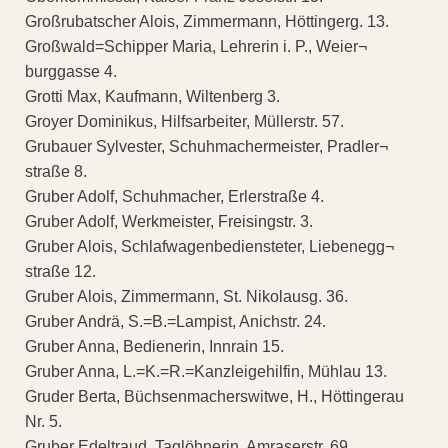
Großrubatscher Alois, Zimmermann, Höttingerg. 13.
Großwald=Schipper Maria, Lehrerin i. P., Weier¬
burggasse 4.
Grotti Max, Kaufmann, Wiltenberg 3.
Groyer Dominikus, Hilfsarbeiter, Müllerstr. 57.
Grubauer Sylvester, Schuhmachermeister, Pradler¬
straße 8.
Gruber Adolf, Schuhmacher, Erlerstraße 4.
Gruber Adolf, Werkmeister, Freisingstr. 3.
Gruber Alois, Schlafwagenbediensteter, Liebenegg¬
straße 12.
Gruber Alois, Zimmermann, St. Nikolausg. 36.
Gruber Andrä, S.=B.=Lampist, Anichstr. 24.
Gruber Anna, Bedienerin, Innrain 15.
Gruber Anna, L.=K.=R.=Kanzleigehilfin, Mühlau 13.
Gruder Berta, Büchsenmacherswitwe, H., Höttingerau
Nr. 5.
Gruber Edeltraud, Taglöhnerin, Amraserstr. 69.