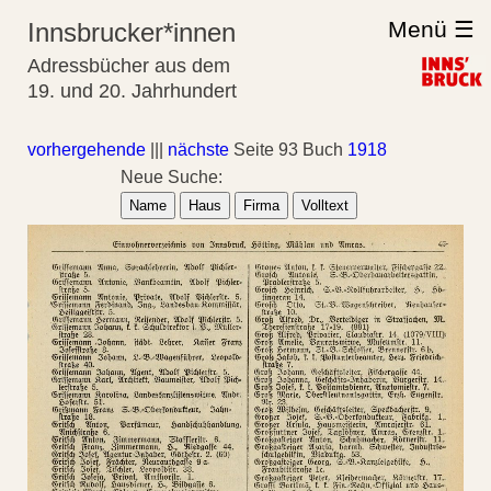
Menü ☰
Innsbrucker*innen
Adressbücher aus dem
19. und 20. Jahrhundert
vorhergehende
|||
nächste
Seite 93 Buch
1918
Neue Suche:
Name
Haus
Firma
Volltext