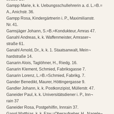
Gampp Marie, k. k. Uebungsschullehrerin a. d. L.=B.=
A., Anichstr. 36.
Gampp Rosa, Kindergärtnerin i. P., Maximilianstr.
Nr. 41.
Gamsjäger Johann, S.=B.=Kondukteur, Amras 47.
Ganahl Andreas, k. k. Waffenmeister, Amraser¬
straße 61.
Ganahl Arnold, Dr., k. k. 1. Staatsanwalt, Mein¬
hardstraße 14.
Ganarin Alois, Taglöhner, H., Riedg. 16.
Ganarin Klement, Schmied, Fabriksgasse 7.
Ganarin Lorenz, L.=B.=Schmied, Fabrikg. 7.
Gander Benedikt, Maurer, Höttingergasse 9.
Gandler Johann, k. k. Postkonzipist, Müllerstr. 47.
Ganeider Paul, k. k. Universitätsdiener i. P., Inn¬
rain 37
Ganeider Rosa, Postgehilfin, Innrain 37.
Gangl Matthias, k. k. Fzw.=Oberaufseher, H., Nagele¬