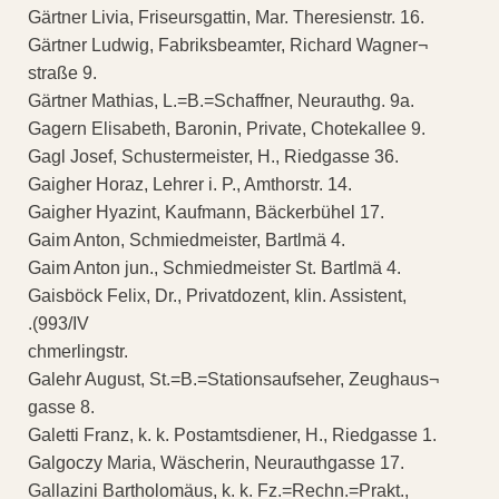
Gärtner Livia, Friseursgattin, Mar. Theresienstr. 16.
Gärtner Ludwig, Fabriksbeamter, Richard Wagner¬
straße 9.
Gärtner Mathias, L.=B.=Schaffner, Neurauthg. 9a.
Gagern Elisabeth, Baronin, Private, Chotekallee 9.
Gagl Josef, Schustermeister, H., Riedgasse 36.
Gaigher Horaz, Lehrer i. P., Amthorstr. 14.
Gaigher Hyazint, Kaufmann, Bäckerbühel 17.
Gaim Anton, Schmiedmeister, Bartlmä 4.
Gaim Anton jun., Schmiedmeister St. Bartlmä 4.
Gaisböck Felix, Dr., Privatdozent, klin. Assistent,
.(993/IV
chmerlingstr.
Galehr August, St.=B.=Stationsaufseher, Zeughaus¬
gasse 8.
Galetti Franz, k. k. Postamtsdiener, H., Riedgasse 1.
Galgoczy Maria, Wäscherin, Neurauthgasse 17.
Gallazini Bartholomäus, k. k. Fz.=Rechn.=Prakt.,