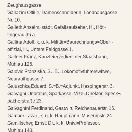
Zeughausgasse
Gallazini Ottilie, Damenschneiderin, Landhausgasse
Nr. 10.
Galleth Anselm, städt. Gefällsaufseher, H., Höt¬
tingerau 35 a.
Gallina Adolf, k. u. k. Militär=Baurechnungs=Ober¬
offizial, H., Untere Feldgasse 1.
Gallner Franz, Kanzleiervedient der Staatsbahn,
Mühlau 126.
Galovic Franziska, S.=B.=Lokomotivführerswitwe,
Neurauthgasse 7.
Galuschka Eduard, S.=B.=Adjunkt, Haspingerstr. 3.
Galvagni Onoratus, Sparkasse=Vize=Direktor, Speck¬
bacherstraße 23.
Galvagnini Ferdinand, Gastwirt, Reichenauerstr. 16.
Gamber Lazar., k. u. k. Hauptmann, Museumstr. 24.
Gamillscheg Ernst, Dr., k. k. Univ.=Professor,
Mühlau 140.