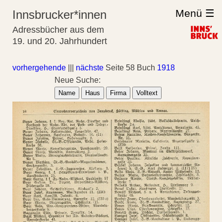
Menü ☰
Innsbrucker*innen
Adressbücher aus dem
19. und 20. Jahrhundert
vorhergehende
|||
nächste
Seite 58 Buch
1918
Neue Suche:
Name
Haus
Firma
Volltext