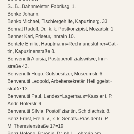
S.=B.=Bahnmeister, Fabriksg. 1.
Benke Johann,
Benko Michael, Tischlergehilfe, Kapuzinerg. 33.
Bennat Rudolf, Dr., k. k. Postkonzipist, Mozartstr. 1.
Benner Karl, Friseur, Innrain 10.
Bentele Emilie, Hauptmann=Rechnungsführer=Gat¬
tin, Kapuzinerstraße 8.
Benvenutti Aloisia, Postoberoffizialswitwe, Inn¬
straße 43.
Benvenutti Hugo, Gutsbesitzer, Museumstr. 6.
Benvenutti Leopold, Arbeitersekretär, Heiliggeist¬
straße 13.
Benvenutti Paul, Landes=Lagerhaus=Kassier i. P.
Andr. Hoferstr. 9.
Benvenutti Silvia, Postoffiziantin, Schidlachstr. 8.
Benz Ernst, Freih. v., k. k. Senats=Präsident i. P.
M. Theresienstraße 17=19.
Benz Helene, Baronin, Dr. phil., Lehrerin am