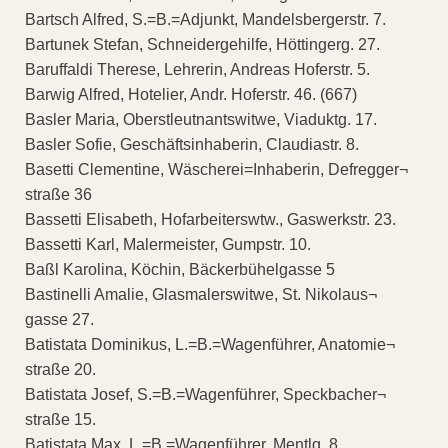
Bartsch Alfred, S.=B.=Adjunkt, Mandelsbergerstr. 7.
Bartunek Stefan, Schneidergehilfe, Höttingerg. 27.
Baruffaldi Therese, Lehrerin, Andreas Hoferstr. 5.
Barwig Alfred, Hotelier, Andr. Hoferstr. 46. (667)
Basler Maria, Oberstleutnantswitwe, Viaduktg. 17.
Basler Sofie, Geschäftsinhaberin, Claudiastr. 8.
Basetti Clementine, Wäscherei=Inhaberin, Defregger¬
straße 36
Bassetti Elisabeth, Hofarbeiterswtw., Gaswerkstr. 23.
Bassetti Karl, Malermeister, Gumpstr. 10.
Baßl Karolina, Köchin, Bäckerbühelgasse 5
Bastinelli Amalie, Glasmalerswitwe, St. Nikolaus¬
gasse 27.
Batistata Dominikus, L.=B.=Wagenführer, Anatomie¬
straße 20.
Batistata Josef, S.=B.=Wagenführer, Speckbacher¬
straße 15.
Batistata Max, L.=B.=Wagenführer, Mentlg. 8.