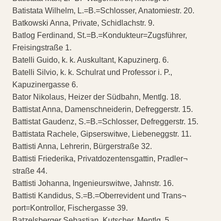
Batistata Wilhelm, L.=B.=Schlosser, Anatomiestr. 20.
Batkowski Anna, Private, Schidlachstr. 9.
Batlog Ferdinand, St.=B.=Kondukteur=Zugsführer,
Freisingstraße 1.
Batelli Guido, k. k. Auskultant, Kapuzinerg. 6.
Batelli Silvio, k. k. Schulrat und Professor i. P.,
Kapuzinergasse 6.
Bator Nikolaus, Heizer der Südbahn, Mentlg. 18.
Battistat Anna, Damenschneiderin, Defreggerstr. 15.
Battistat Gaudenz, S.=B.=Schlosser, Defreggerstr. 15.
Battistata Rachele, Gipserswitwe, Liebeneggstr. 11.
Battisti Anna, Lehrerin, Bürgerstraße 32.
Battisti Friederika, Privatdozentensgattin, Pradler¬
straße 44.
Battisti Johanna, Ingenieurswitwe, Jahnstr. 16.
Battisti Kandidus, S.=B.=Oberrevident und Trans¬
port=Kontrollor, Fischergasse 39.
Batzelsberger Sebastian, Kutscher, Mentlg. 5.