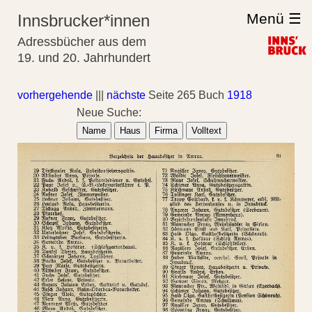
Menü ☰
Innsbrucker*innen
Adressbücher aus dem
19. und 20. Jahrhundert
vorhergehende
|||
nächste
Seite 265 Buch
1918
Neue Suche:
Name
Haus
Firma
Volltext