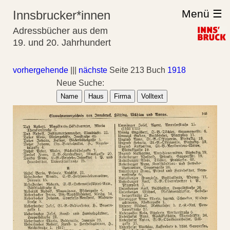
Menü ☰
Innsbrucker*innen
Adressbücher aus dem
19. und 20. Jahrhundert
vorhergehende
|||
nächste
Seite 213 Buch
1918
Neue Suche:
Name
Haus
Firma
Volltext