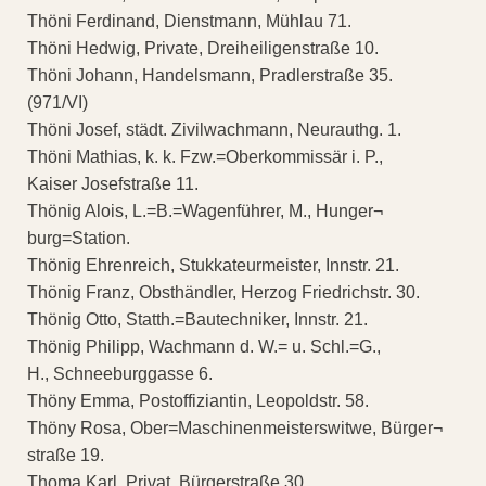
Thöni Ferdinand, Dienstmann, Mühlau 71.
Thöni Hedwig, Private, Dreiheiligenstraße 10.
Thöni Johann, Handelsmann, Pradlerstraße 35.
(971/VI)
Thöni Josef, städt. Zivilwachmann, Neurauthg. 1.
Thöni Mathias, k. k. Fzw.=Oberkommissär i. P.,
Kaiser Josefstraße 11.
Thönig Alois, L.=B.=Wagenführer, M., Hunger¬
burg=Station.
Thönig Ehrenreich, Stukkateurmeister, Innstr. 21.
Thönig Franz, Obsthändler, Herzog Friedrichstr. 30.
Thönig Otto, Statth.=Bautechniker, Innstr. 21.
Thönig Philipp, Wachmann d. W.= u. Schl.=G.,
H., Schneeburggasse 6.
Thöny Emma, Postoffiziantin, Leopoldstr. 58.
Thöny Rosa, Ober=Maschinenmeisterswitwe, Bürger¬
straße 19.
Thoma Karl, Privat, Bürgerstraße 30.