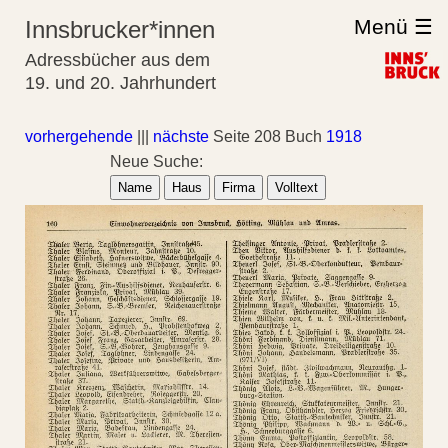
Menü ☰
Innsbrucker*innen
Adressbücher aus dem
19. und 20. Jahrhundert
vorhergehende
|||
nächste
Seite 208 Buch
1918
Neue Suche:
Name
Haus
Firma
Volltext