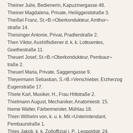
Theiner Julie, Bedienerin, Kapuzinergasse 48.
Theiner Magdalena, Private, Heiliggeiststraße 3.
Theißel Franz, St.=B.=Oberkondukteur, Amthor¬
straße 14.
Theisinger Antonie, Privat, Pradlerstraße 2.
Then Viktor, Aushilfsdiener d. k. k. Lottoamtes,
Goethestraße 11.
Theuerl Josef, St.=B.=Oberkondukteur, Pembaur¬
traße 2.
Theuerl Maria, Private, Saggengasse 9.
Theyermann Sebastian, S.=B.=Verschieber, Erzherzog
Eugenstraße 17.
Thiele Karl, Musiker, H., Frau Hittstraße 2.
Thielmann August, Mechaniker, Anatomiestr. 15.
hieme Walter, Färbermeister, Mühlau 18.
Thien Wilhelm von, k. u. k. Mil.=Unterintendant,
Pembaurstraße 1.
Thies Jakob, k. k. Zolloffizial i. P., Leopoldstr. 24.