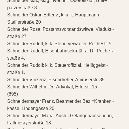
Schneider Max, Mag.=Rechn.=Oberoffizial, Grill¬
parzerstraße 3
Schneider Oskar, Edler v., k. u. k. Hauptmann
Stafflerstraße 20
Schneider Rosa, Postamtsvorstandswitwe, Viadukt¬
straße 27.
Schneider Rudolf, k. k. Steuerverwalter, Pechestr. 5.
Schneider Rudolf, Eisenbahnsekretär a. D., Peche¬
straße 4.
Schneider Rudolf; k. k. Steueroffizial, Heiliggeist¬
straße 1.
Schneider Vinzenz, Eisendreher, Amraserstr. 39.
Schneider Wilhelm, Dr., Advokat, Erlerstr. 15.
(895)
Schneidermayer Franz, Beamter der Bez.=Kranken¬
kasse, Lindengasse 20
Schneidermayer Maria, Aush.=Gefangenaufseherin,
Fallmerayerstraße 18.