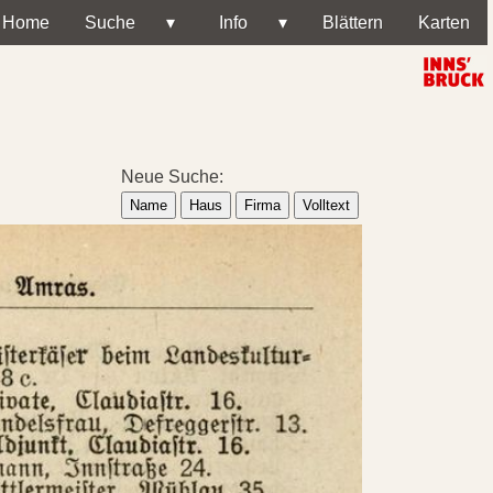
Home
Suche
▾
Info
▾
Blättern
Karten
Neue Suche:
Name
Haus
Firma
Volltext