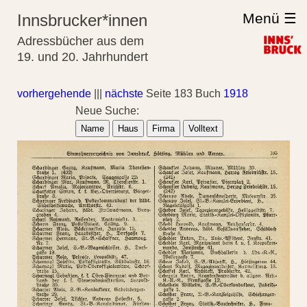
Menü ☰
Innsbrucker*innen
Adressbücher aus dem
19. und 20. Jahrhundert
vorhergehende
|||
nächste
Seite 183 Buch
1918
Neue Suche:
Name
Haus
Firma
Volltext