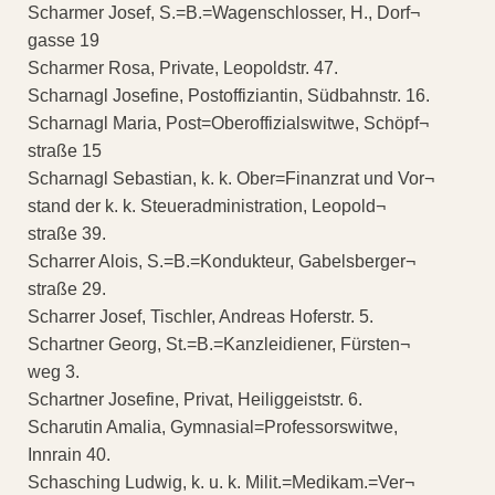
Scharmer Josef, S.=B.=Wagenschlosser, H., Dorf¬
gasse 19
Scharmer Rosa, Private, Leopoldstr. 47.
Scharnagl Josefine, Postoffiziantin, Südbahnstr. 16.
Scharnagl Maria, Post=Oberoffizialswitwe, Schöpf¬
straße 15
Scharnagl Sebastian, k. k. Ober=Finanzrat und Vor¬
stand der k. k. Steueradministration, Leopold¬
straße 39.
Scharrer Alois, S.=B.=Kondukteur, Gabelsberger¬
straße 29.
Scharrer Josef, Tischler, Andreas Hoferstr. 5.
Schartner Georg, St.=B.=Kanzleidiener, Fürsten¬
weg 3.
Schartner Josefine, Privat, Heiliggeiststr. 6.
Scharutin Amalia, Gymnasial=Professorswitwe,
Innrain 40.
Schasching Ludwig, k. u. k. Milit.=Medikam.=Ver¬