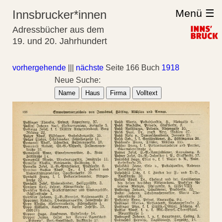
Menü ☰
Innsbrucker*innen
Adressbücher aus dem
19. und 20. Jahrhundert
vorhergehende
|||
nächste
Seite 166 Buch
1918
Neue Suche:
Name
Haus
Firma
Volltext