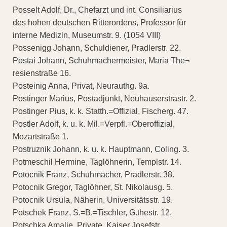
Posselt Adolf, Dr., Chefarzt und int. Consiliarius
des hohen deutschen Ritterordens, Professor für
interne Medizin, Museumstr. 9. (1054 VIII)
Possenigg Johann, Schuldiener, Pradlerstr. 22.
Postai Johann, Schuhmachermeister, Maria The¬
resienstraße 16.
Posteinig Anna, Privat, Neurauthg. 9a.
Postinger Marius, Postadjunkt, Neuhauserstrastr. 2.
Postinger Pius, k. k. Statth.=Offizial, Fischerg. 47.
Postler Adolf, k. u. k. Mil.=Verpfl.=Oberoffizial,
Mozartstraße 1.
Postruznik Johann, k. u. k. Hauptmann, Coling. 3.
Potmeschil Hermine, Taglöhnerin, Templstr. 14.
Potocnik Franz, Schuhmacher, Pradlerstr. 38.
Potocnik Gregor, Taglöhner, St. Nikolausg. 5.
Potocnik Ursula, Näherin, Universitätsstr. 19.
Potschek Franz, S.=B.=Tischler, G.thestr. 12.
Potschka Amalie, Private, Kaiser Josefstr.