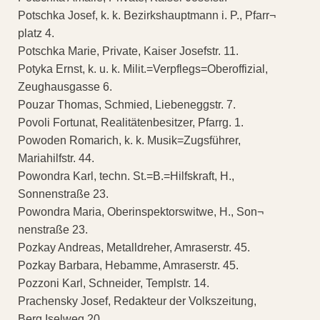
Potschka Josef, k. k. Bezirkshauptmann i. P., Pfarr¬
platz 4.
Potschka Marie, Private, Kaiser Josefstr. 11.
Potyka Ernst, k. u. k. Milit.=Verpflegs=Oberoffizial,
Zeughausgasse 6.
Pouzar Thomas, Schmied, Liebeneggstr. 7.
Povoli Fortunat, Realitätenbesitzer, Pfarrg. 1.
Powoden Romarich, k. k. Musik=Zugsführer,
Mariahilfstr. 44.
Powondra Karl, techn. St.=B.=Hilfskraft, H.,
Sonnenstraße 23.
Powondra Maria, Oberinspektorswitwe, H., Son¬
nenstraße 23.
Pozkay Andreas, Metalldreher, Amraserstr. 45.
Pozkay Barbara, Hebamme, Amraserstr. 45.
Pozzoni Karl, Schneider, Templstr. 14.
Prachensky Josef, Redakteur der Volkszeitung,
Berg Iselweg 20.