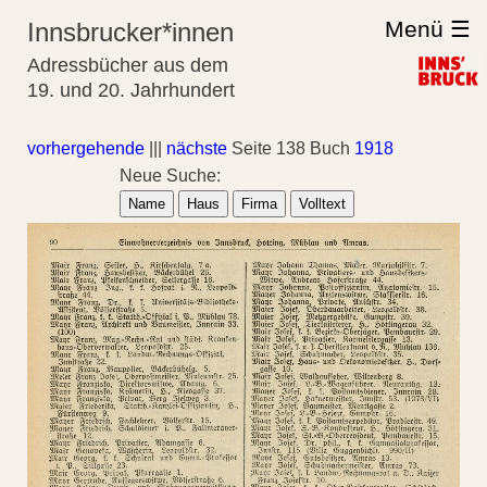
Menü ☰
Innsbrucker*innen
Adressbücher aus dem
19. und 20. Jahrhundert
vorhergehende
|||
nächste
Seite 138 Buch
1918
Neue Suche:
Name
Haus
Firma
Volltext