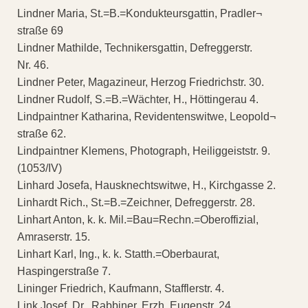
Lindner Maria, St.=B.=Kondukteursgattin, Pradler¬
straße 69
Lindner Mathilde, Technikersgattin, Defreggerstr.
Nr. 46.
Lindner Peter, Magazineur, Herzog Friedrichstr. 30.
Lindner Rudolf, S.=B.=Wächter, H., Höttingerau 4.
Lindpaintner Katharina, Revidentenswitwe, Leopold¬
straße 62.
Lindpaintner Klemens, Photograph, Heiliggeiststr. 9.
(1053/IV)
Linhard Josefa, Hausknechtswitwe, H., Kirchgasse 2.
Linhardt Rich., St.=B.=Zeichner, Defreggerstr. 28.
Linhart Anton, k. k. Mil.=Bau=Rechn.=Oberoffizial,
Amraserstr. 15.
Linhart Karl, Ing., k. k. Statth.=Oberbaurat,
Haspingerstraße 7.
Lininger Friedrich, Kaufmann, Stafflerstr. 4.
Link Josef, Dr., Rabbiner, Erzh. Eugenstr. 24.