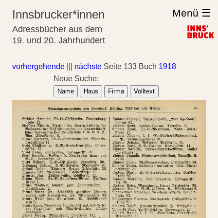
Menü ☰
Innsbrucker*innen
Adressbücher aus dem
19. und 20. Jahrhundert
vorhergehende
|||
nächste
Seite 133 Buch
1918
Neue Suche:
Name
Haus
Firma
Volltext