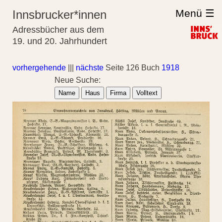
Menü ☰
Innsbrucker*innen
Adressbücher aus dem
19. und 20. Jahrhundert
vorhergehende
|||
nächste
Seite 126 Buch
1918
Neue Suche:
Name
Haus
Firma
Volltext