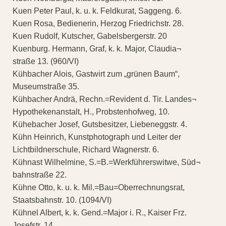
Kuen Peter Paul, k. u. k. Feldkurat, Saggeng. 6.
Kuen Rosa, Bedienerin, Herzog Friedrichstr. 28.
Kuen Rudolf, Kutscher, Gabelsbergerstr. 20
Kuenburg. Hermann, Graf, k. k. Major, Claudia¬
straße 13. (960/VI)
Kühbacher Alois, Gastwirt zum „grünen Baum“,
Museumstraße 35.
Kühbacher Andrä, Rechn.=Revident d. Tir. Landes¬
Hypothekenanstalt, H., Probstenhofweg, 10.
Kühebacher Josef, Gutsbesitzer, Liebeneggstr. 4.
Kühn Heinrich, Kunstphotograph und Leiter der
Lichtbildnerschule, Richard Wagnerstr. 6.
Kühnast Wilhelmine, S.=B.=Werkführerswitwe, Süd¬
bahnstraße 22.
Kühne Otto, k. u. k. Mil.=Bau=Oberrechnungsrat,
Staatsbahnstr. 10. (1094/VI)
Kühnel Albert, k. k. Gend.=Major i. R., Kaiser Frz.
Josefstr. 14.