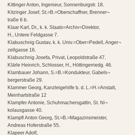
Kittinger Anton, Ingenieur, Sonnenburgstr. 18.
Kitzinger Josef, St.=B.=Oberschaffner, Brenner¬
traße 6 b.
Klaar Karl, Dr., k. k. Staats=Archiv=Direktor,
H., Untere Feldgasse 7.
Klabuschnig Gustav, k. k. Univ.=Ober=Pedell, Anger¬
zellgasse 16.
Klabuschnig Josefa, Privat, Leopoldstraße 47.
Klärle Heinrich, Schlosser, H., Höttingerriedg. 46.
Klambauer Johann, S.=B.=Kondukteur, Gabels¬
bergerstraße 29.
Klammer Georg, Kanzleigehilfe b. d. L.=H.=Anstalt,
Meinhartstraße 12
Klampfer Antonie, Schuhmachersgattin, St. Ni¬
kolausgasse 40.
Klampfl Anton Georg, St.=B.=Magazinsmeister,
Andreas Hoferstraße 55.
Klapeer Adolf,