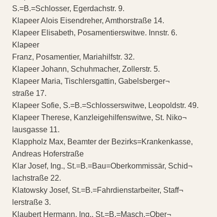
S.=B.=Schlosser, Egerdachstr. 9.
Klapeer Alois Eisendreher, Amthorstraße 14.
Klapeer Elisabeth, Posamentierswitwe. Innstr. 6.
Klapeer
Franz, Posamentier, Mariahilfstr. 32.
Klapeer Johann, Schuhmacher, Zollerstr. 5.
Klapeer Maria, Tischlersgattin, Gabelsberger¬
straße 17.
Klapeer Sofie, S.=B.=Schlosserswitwe, Leopoldstr. 49.
Klapeer Therese, Kanzleigehilfenswitwe, St. Niko¬
lausgasse 11.
Klappholz Max, Beamter der Bezirks=Krankenkasse,
Andreas Hoferstraße
Klar Josef, Ing., St.=B.=Bau=Oberkommissär, Schid¬
lachstraße 22.
Klatowsky Josef, St.=B.=Fahrdienstarbeiter, Staff¬
lerstraße 3.
Klaubert Hermann, Ing., St.=B.=Masch.=Ober¬