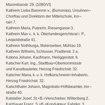
Maximilianstr. 29. (1080/VI)
Kathrein Lioba Baronmn v., (Borromäa), Ursulinen¬
Chorfrau und Direktorin der Mittelschule, Inn¬
rain 7.
Kathrein Maria, Putzerin, Riesengasse 3.
Kathrein Max v., k. k. Oberlandesgerichtsrat i. P.,
Leopoldstraße 41.
Kathrein Nothburga, Malerswitwe, Mühlau 19.
Kathrein Wilhelm, Schlosser, Pradlerstr. 2 a.
Katona Johann, Kaufmann, Heiliggeiststr. 6.
Katscher Karl, Ing., Stadtbau=Oberkommissär
und Kanalbauleiter, Herzog Friedrichstr. 32.
Katscher Maria, k. u. k. Hofkürschnerei=Inhaberin,
Herzog Friedrichstr. 32.
Katschthaler Johann, Magistrats=Hilfsbeamter, Inn¬
straße 40.
Katstaller Josef, St.=B.=Verschieber, Wiltenberg 2.
Katzbauer Franz, S.=B.=Kondukteur, Fabrikg. 3.