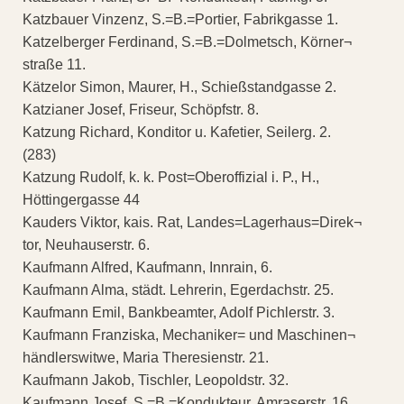
Katzbauer Vinzenz, S.=B.=Portier, Fabrikgasse 1.
Katzelberger Ferdinand, S.=B.=Dolmetsch, Körner¬
straße 11.
Kätzelor Simon, Maurer, H., Schießstandgasse 2.
Katzianer Josef, Friseur, Schöpfstr. 8.
Katzung Richard, Konditor u. Kafetier, Seilerg. 2.
(283)
Katzung Rudolf, k. k. Post=Oberoffizial i. P., H.,
Höttingergasse 44
Kauders Viktor, kais. Rat, Landes=Lagerhaus=Direk¬
tor, Neuhauserstr. 6.
Kaufmann Alfred, Kaufmann, Innrain, 6.
Kaufmann Alma, städt. Lehrerin, Egerdachstr. 25.
Kaufmann Emil, Bankbeamter, Adolf Pichlerstr. 3.
Kaufmann Franziska, Mechaniker= und Maschinen¬
händlerswitwe, Maria Theresienstr. 21.
Kaufmann Jakob, Tischler, Leopoldstr. 32.
Kaufmann Josef, S.=B.=Kondukteur, Amraserstr. 16.