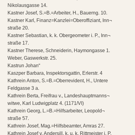
Nikolausgasse 14.
Kastner Josef, S.=B.=Arbeiter, H., Bauerng. 10.
Kastner Karl, Finanz=Kanzlei=Oberoffiziant, Inn¬
straße 20.
Kastner Sebastian, k. k. Obergeometer i. P., Inn¬
straße 17.
Kastner Therese, Schneiderin, Haymongasse 1.
Weber, Gaswerkstr. 25.
Kastrun Johan“
Kaszper Barbara, Inspektorsgattin, Erlerstr. 4
Kathrein Anton, S.=B.=Oberrevident, H., Untere
Feldgasse 3 a.
Kathrein Berta, Freifrau v., Landeshauptmanns¬
witwe, Karl Ludwigplatz 4. (1171/VI)
Kathrein Georg, L.=B.=Hilfsarbeiter, Leopold¬
straße 57.
Kathrein Josef, Mag.=Hilfsbeamter, Amras 27.
Kathrein Josef v. Andersill, k. u. k. Rittmeister i. P.