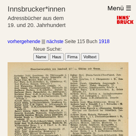
Menü ☰
Innsbrucker*innen
Adressbücher aus dem
19. und 20. Jahrhundert
vorhergehende
|||
nächste
Seite 115 Buch
1918
Neue Suche:
Name
Haus
Firma
Volltext